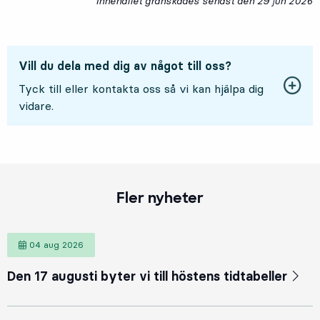
Innehållet granskades senast den
29 jun 2026
2
Vill du dela med dig av något till oss?
Tyck till eller kontakta oss så vi kan hjälpa dig
vidare.
Fler nyheter
04 aug 2026
4 augusti 2026
Den 17 augusti byter vi till höstens tidtabeller