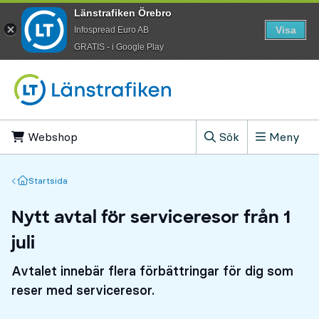
Länstrafiken Örebro
Visa
Infospread Euro AB
​GRATIS - i Google Play
Till innehåll på sidan
Webshop
, Öppnas i ny flik
Sök
Meny
, Visa sökfältet
Startsida
Startsida
Nytt avtal för serviceresor från 1
juli
Avtalet innebär flera förbättringar för dig som
reser med serviceresor.