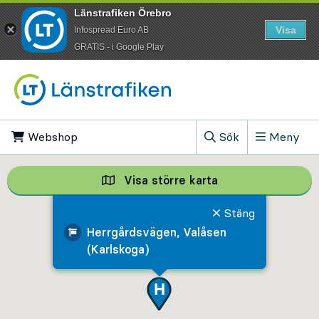
Länstrafiken Örebro
Visa
Infospread Euro AB
​GRATIS - i Google Play
Till innehåll på sidan
Webshop
, Öppnas i ny flik
Sök
Meny
, Visa sökfältet
Visa större karta
Visa större karta,
Stäng
Herrgårdsvägen, Valåsen
(Karlskoga)