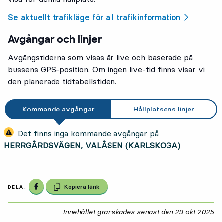
Se aktuellt trafikläge för all trafikinformation
Avgångar och linjer
Avgångstiderna som visas är live och baserade på
bussens GPS-position. Om ingen live-tid finns visar vi
den planerade tidtabellstiden.
Kommande avgångar
Hållplatsens linjer
Det finns inga kommande avgångar på
HERRGÅRDSVÄGEN, VALÅSEN (KARLSKOGA)
Dela på Facebook
Kopiera länk
DELA:
Innehållet granskades senast den
29 okt 2025
29