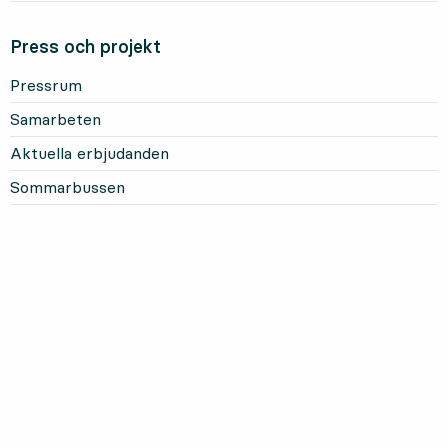
Press och projekt
Pressrum
Samarbeten
Aktuella erbjudanden
Sommarbussen
Mer om Länstrafiken
Om oss och vårt uppdrag
Om webbplatsen
Personuppgifter
Information om kakor