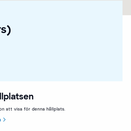
rs)
llplatsen
n att visa för denna hållplats.
n