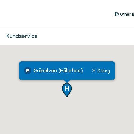
Till innehåll på sidan
Other 
Kundservice
Grönälven (Hällefors)
Stäng