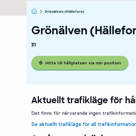
Startsida
Grönälven (Hällefors)
Grönälven (Hällefo
Hitta till hållplatsen via min position
Aktuellt trafikläge för hå
Det finns för närvarande ingen trafikinformatio
Se aktuellt trafikläge för all trafikinformatio