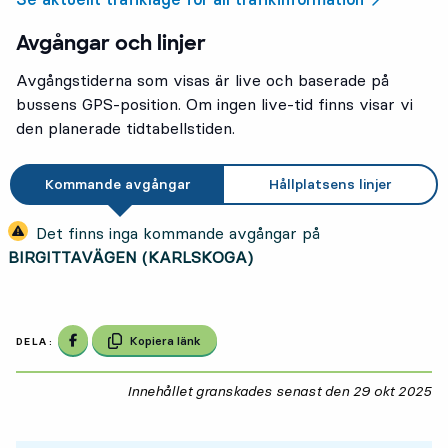
Avgångar och linjer
Avgångstiderna som visas är live och baserade på
bussens GPS-position. Om ingen live-tid finns visar vi
den planerade tidtabellstiden.
Kommande avgångar
Hållplatsens linjer
Det finns inga kommande avgångar på
BIRGITTAVÄGEN (KARLSKOGA)
Dela på Facebook
Kopiera länk
DELA:
Innehållet granskades senast den
29 okt 2025
29