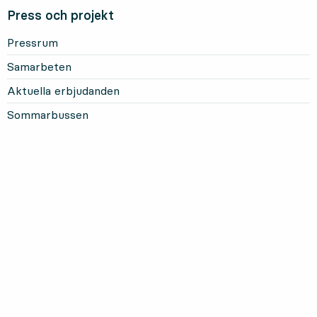
Press och projekt
Pressrum
Samarbeten
Aktuella erbjudanden
Sommarbussen
Mer om Länstrafiken
Om oss och vårt uppdrag
Om webbplatsen
Personuppgifter
Information om kakor