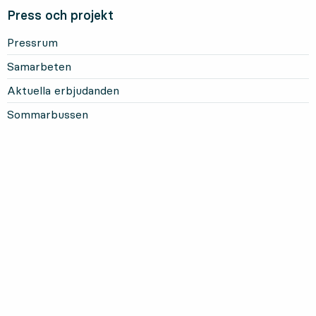
Press och projekt
Pressrum
Samarbeten
Aktuella erbjudanden
Sommarbussen
Mer om Länstrafiken
Om oss och vårt uppdrag
Om webbplatsen
Personuppgifter
Information om kakor