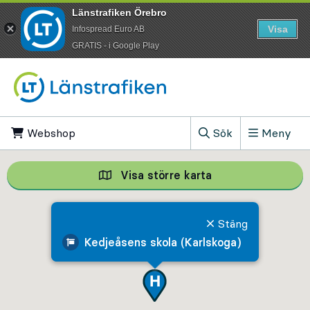
Länstrafiken Örebro
Visa
Infospread Euro AB
​GRATIS - i Google Play
Till innehåll på sidan
Webshop
, Öppnas i ny flik
Sök
Meny
, Visa sökfältet
Visa större karta
Visa större karta,
Stäng
Kedjeåsens skola (Karlskoga)