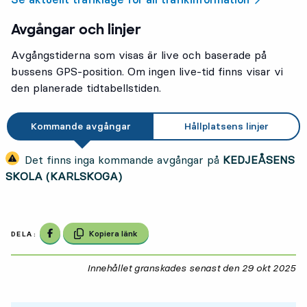
Avgångar och linjer
Avgångstiderna som visas är live och baserade på
bussens GPS-position. Om ingen live-tid finns visar vi
den planerade tidtabellstiden.
Kommande avgångar
Hållplatsens linjer
Det finns inga kommande avgångar på
KEDJEÅSENS
SKOLA (KARLSKOGA)
Dela på Facebook
Kopiera länk
DELA:
Innehållet granskades senast den
29 okt 2025
29