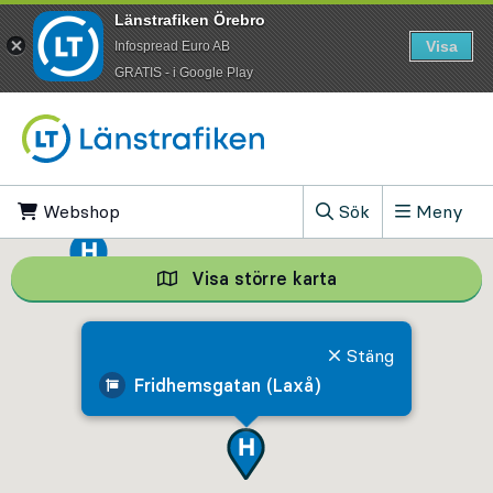
Länstrafiken Örebro
Visa
Infospread Euro AB
​GRATIS - i Google Play
Till innehåll på sidan
Webshop
, Öppnas i ny flik
Sök
Meny
, Visa sökfältet
Visa större karta
Visa större karta,
Stäng
Fridhemsgatan (Laxå)