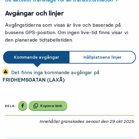
Avgångar och linjer
Avgångstiderna som visas är live och baserade på
bussens GPS-position. Om ingen live-tid finns visar vi
den planerade tidtabellstiden.
Kommande avgångar
Hållplatsens linjer
Det finns inga kommande avgångar på
FRIDHEMSGATAN (LAXÅ)
Dela på Facebook
Kopiera länk
DELA:
Innehållet granskades senast den
29 okt 2025
29