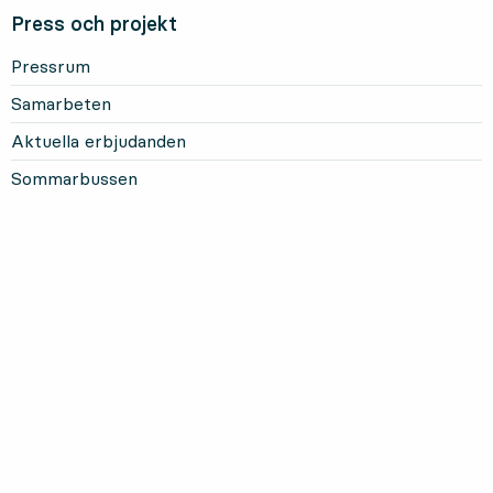
Press och projekt
Pressrum
Samarbeten
Aktuella erbjudanden
Sommarbussen
Mer om Länstrafiken
Om oss och vårt uppdrag
Om webbplatsen
Personuppgifter
Information om kakor