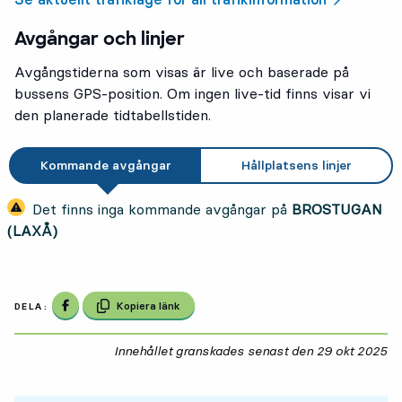
Avgångar och linjer
Avgångstiderna som visas är live och baserade på
bussens GPS-position. Om ingen live-tid finns visar vi
den planerade tidtabellstiden.
Kommande avgångar
Hållplatsens linjer
Det finns inga kommande avgångar på
BROSTUGAN
(LAXÅ)
Dela på Facebook
Kopiera länk
DELA:
Innehållet granskades senast den
29 okt 2025
29