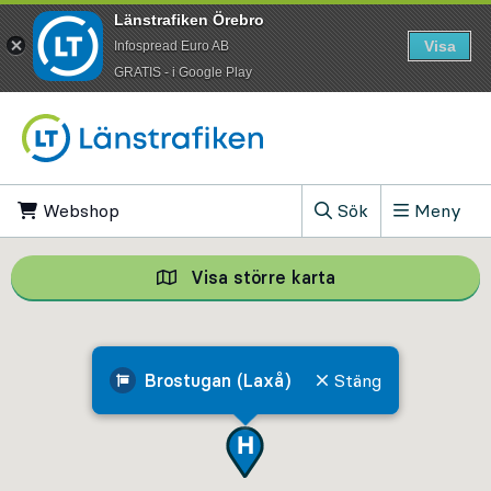
Länstrafiken Örebro
Visa
Infospread Euro AB
​GRATIS - i Google Play
Till innehåll på sidan
Webshop
, Öppnas i ny flik
Sök
Meny
, Visa sökfältet
Visa större karta
Visa större karta,
Brostugan (Laxå)
Stäng