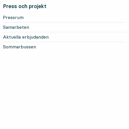
Press och projekt
Pressrum
Samarbeten
Aktuella erbjudanden
Sommarbussen
Mer om Länstrafiken
Om oss och vårt uppdrag
Om webbplatsen
Personuppgifter
Information om kakor