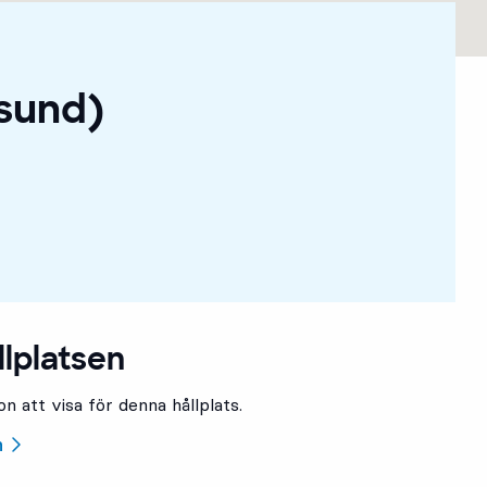
sund)
llplatsen
n att visa för denna hållplats.
n