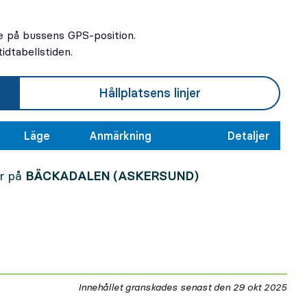
e på bussens GPS-position.
idtabellstiden.
Hållplatsens linjer
Läge
Anmärkning
Detaljer
2
2
r på
BÄCKADALEN (ASKERSUND)
Innehållet granskades senast den
29 okt 2025
29 