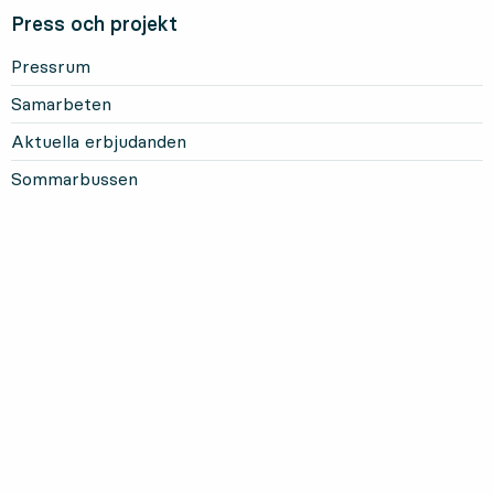
Press och projekt
Pressrum
Samarbeten
Aktuella erbjudanden
Sommarbussen
Mer om Länstrafiken
Om oss och vårt uppdrag
Om webbplatsen
Personuppgifter
Information om kakor