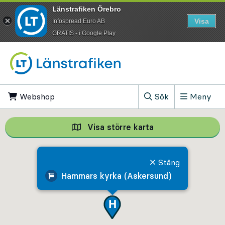
Länstrafiken Örebro
Visa
Infospread Euro AB
​GRATIS - i Google Play
Till innehåll på sidan
Webshop
, Öppnas i ny flik
Sök
Meny
, Visa sökfältet
Visa större karta
Visa större karta,
Stäng
Hammars kyrka (Askersund)