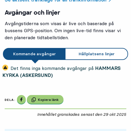
Avgångar och linjer
Avgångstiderna som visas är live och baserade på
bussens GPS-position. Om ingen live-tid finns visar vi
den planerade tidtabellstiden.
Kommande avgångar
Hållplatsens linjer
Det finns inga kommande avgångar på
HAMMARS
KYRKA (ASKERSUND)
Dela på Facebook
Kopiera länk
DELA:
Innehållet granskades senast den
29 okt 2025
29