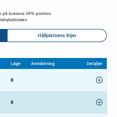
e på bussens GPS-position.
idtabellstiden.
Hållplatsens linjer
Läge
Anmärkning
Detaljer
LÄGE,
B
,
Visa fler detal
42 tim 29 min
LÄGE,
B
,
Visa fler detal
93 tim 34 min