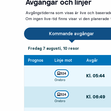
Avgångar och linjer
Avgångstiderna som visas är live och baserad
Om ingen live-tid finns visar vi den planerade t
Kommande avgångar
fredag 7 augusti, 10
resor
Fredag 7 augusti,
10
resor
Prognos
Linje mot
Avgår
linje
324
Kl. 05:44
,
mot
,
Örebro
Avgår,Kl. 05:4
linje
324
Kl. 06:49
,
mot
,
Örebro
Avgår,Kl. 06:4