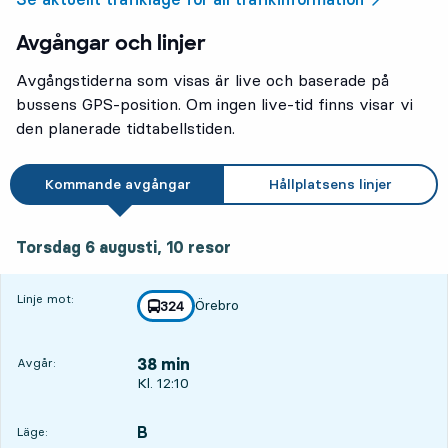
Avgångar och linjer
Avgångstiderna som visas är live och baserade på
bussens GPS-position. Om ingen live-tid finns visar vi
den planerade tidtabellstiden.
Kommande avgångar
Hållplatsens linjer
torsdag 6 augusti, 10
resor
Torsdag 6 augusti,
10
resor
Linje mot:
Örebro
linje
324
mot
,
38 min
Avgår:
Avgår, Kl. 12:10, om 38 min
Kl. 12:10
B
LÄGE,
,
Läge: