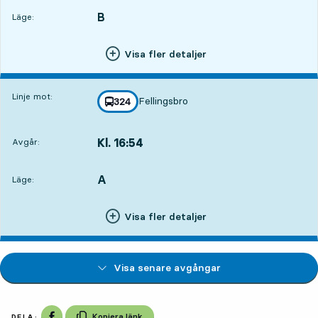
B
LÄGE,
,
Läge:
Visa fler detaljer
Linje mot:
Fellingsbro
linje
324
mot
,
Kl. 16:54
Avgår:
,
Avgår,Kl. 16:545 tim 22 min
A
LÄGE,
,
Läge:
Visa fler detaljer
Visa senare avgångar
Dela på Facebook
Kopiera länk
DELA: