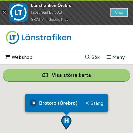
Länstrafiken Örebro
Visa
Infospread Euro AB
​GRATIS - i Google Play
Till innehåll på sidan
Webshop
, Öppnas i ny flik
Sök
Meny
, Visa sökfältet
Visa större karta
Visa större karta,
Brotorp (Örebro)
Stäng