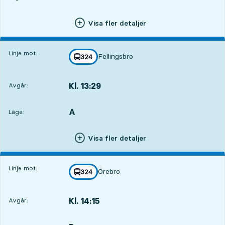
Visa fler detaljer
Linje mot:
Fellingsbro
linje
324
mot
,
Kl. 13:29
Avgår:
,
Avgår,Kl. 13:291 tim 57 min
A
LÄGE,
,
Läge:
Visa fler detaljer
Linje mot:
Örebro
linje
324
mot
,
Kl. 14:15
Avgår:
,
Avgår,Kl. 14:152 tim 43 min