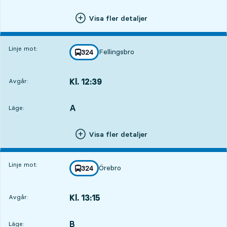
Visa fler detaljer
Linje mot:
Fellingsbro
linje
324
mot
,
Kl. 12:39
Avgår:
,
Avgår,Kl. 12:391 tim 7 min
A
LÄGE,
,
Läge:
Visa fler detaljer
Linje mot:
Örebro
linje
324
mot
,
Kl. 13:15
Avgår:
,
Avgår,Kl. 13:151 tim 43 min
B
LÄGE,
,
Läge: