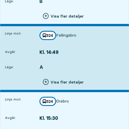
B
LÄGE,
,
Läge:
Visa fler detaljer
Linje mot:
Fellingsbro
linje
324
mot
,
Kl. 14:49
Avgår:
,
Avgår,Kl. 14:493 tim 17 min
A
LÄGE,
,
Läge:
Visa fler detaljer
Linje mot:
Örebro
linje
324
mot
,
Kl. 15:30
Avgår:
,
Avgår,Kl. 15:303 tim 58 min