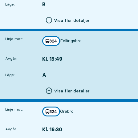
B
LÄGE,
,
Läge:
Visa fler detaljer
Linje mot:
Fellingsbro
linje
324
mot
,
Kl. 15:49
Avgår:
,
Avgår,Kl. 15:494 tim 17 min
A
LÄGE,
,
Läge:
Visa fler detaljer
Linje mot:
Örebro
linje
324
mot
,
Kl. 16:30
Avgår:
,
Avgår,Kl. 16:304 tim 58 min