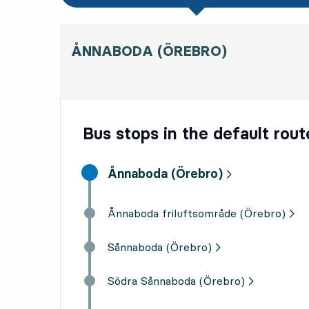
ÅNNABODA (ÖREBRO)
Bus stops in the default rout
Start destination,
Ånnaboda (Örebro)
Ånnaboda friluftsområde (Örebro)
Sånnaboda (Örebro)
Södra Sånnaboda (Örebro)