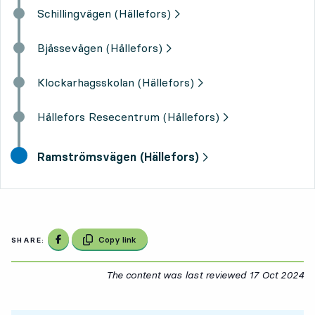
Schillingvägen (Hällefors)
Bjässevägen (Hällefors)
Klockarhagsskolan (Hällefors)
Hällefors Resecentrum (Hällefors)
final destination,
Ramströmsvägen (Hällefors)
Share on Facebook
Copy link
SHARE:
The content was last reviewed
17 Oct 2024
17