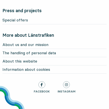
Press and projects
Special offers
More about Länstrafiken
About us and our mission
The handling of personal data
About this website
Information about cookies
LÄNSTRAFIKEN ON
FACEBOOK
, OPENS IN NEW TAB
LÄNSTRAFIKEN ON
INSTAGRAM
, OPENS IN NEW TAB