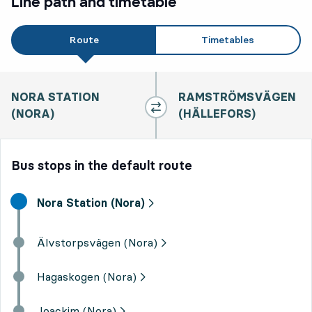
Line path and timetable
Route
Timetables
NORA STATION
RAMSTRÖMSVÄGEN
(NORA)
(HÄLLEFORS)
Bus stops in the default route
Start destination,
Nora Station (Nora)
Älvstorpsvägen (Nora)
Hagaskogen (Nora)
Joackim (Nora)