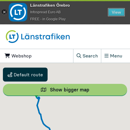
Länstrafiken Örebro
View
Infospread Euro AB
​FREE - in Google Play
Go to content
Webshop
, Opens in new tab
Search
Menu
, Show search field
Default route
Show bigger map
Show bigger map, 