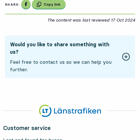
Share on Facebook
Copy link
SHARE:
The content was last reviewed
17 Oct 2024
17
Would you like to share something with
us?
Feel free to contact us so we can help you
further.
Customer service