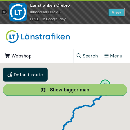
Länstrafiken Örebro
View
Infospread Euro AB
​FREE - in Google Play
Go to content
Webshop
, Opens in new tab
Search
Menu
, Show search field
Default route
Show bigger map
Show bigger map, 