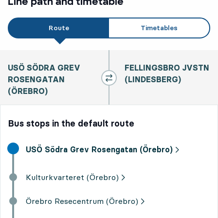
Line path and timetable
Route
Timetables
USÖ SÖDRA GREV
FELLINGSBRO JVSTN
ROSENGATAN
(LINDESBERG)
(ÖREBRO)
Bus stops in the default route
Start destination,
USÖ Södra Grev Rosengatan (Örebro)
Kulturkvarteret (Örebro)
Örebro Resecentrum (Örebro)