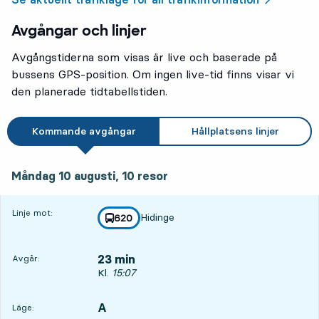
Avgångar och linjer
Avgångstiderna som visas är live och baserade på
bussens GPS-position. Om ingen live-tid finns visar vi
den planerade tidtabellstiden.
Kommande avgångar
Hållplatsens linjer
måndag 10 augusti, 10
resor
Måndag 10 augusti,
10
resor
Linje mot:
Hidinge
linje
620
mot
,
23 min
Avgår:
Avgår, Kl. 15:07, om 23 min
Kl.
15:07
A
LÄGE,
,
Läge: