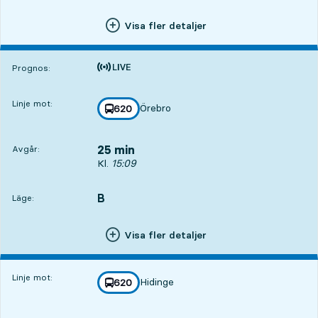
Visa fler detaljer
Tiden är prognos
Prognos:
Linje mot:
Örebro
linje
620
mot
,
25 min
Avgår:
Avgår, Kl. 15:09, om 25 min
Kl.
15:09
B
LÄGE,
,
Läge:
Visa fler detaljer
Linje mot:
Hidinge
linje
620
mot
,