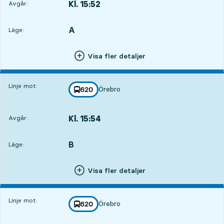
Kl. 15:52
Avgår:
,
Avgår,Kl. 15:521 tim 8 min
A
LÄGE,
,
Läge:
Visa fler detaljer
Linje mot:
Örebro
linje
620
mot
,
Kl. 15:54
Avgår:
,
Avgår,Kl. 15:541 tim 10 min
B
LÄGE,
,
Läge:
Visa fler detaljer
Linje mot:
Örebro
linje
620
mot
,