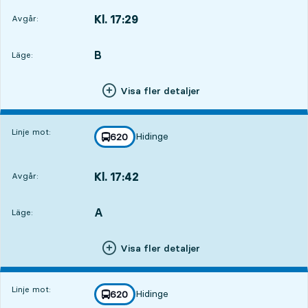
Kl. 17:29
Avgår:
,
Avgår,Kl. 17:292 tim 45 min
B
LÄGE,
,
Läge:
Visa fler detaljer
Linje mot:
Hidinge
linje
620
mot
,
Kl. 17:42
Avgår:
,
Avgår,Kl. 17:422 tim 58 min
A
LÄGE,
,
Läge:
Visa fler detaljer
Linje mot:
Hidinge
linje
620
mot
,