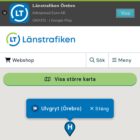
Länstrafiken Örebro
Visa
Infospread Euro AB
​GRATIS - i Google Play
Till innehåll på sidan
Webshop
, Öppnas i ny flik
Sök
Meny
, Visa sökfältet
Visa större karta
Visa större karta,
Ulvgryt (Örebro)
Stäng