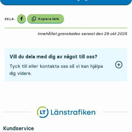
Dela på Facebook
Kopiera länk
DELA:
Innehållet granskades senast den
29 okt 2025
29
Vill du dela med dig av något till oss?
Tyck till eller kontakta oss så vi kan hjälpa
dig vidare.
Kundservice