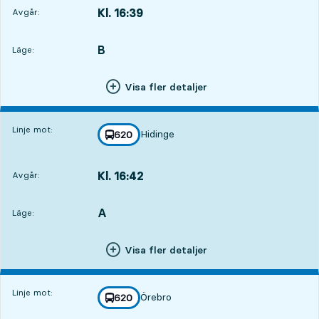
Kl. 16:39
Avgår:
,
Avgår,Kl. 16:391 tim 55 min
B
LÄGE,
,
Läge:
Visa fler detaljer
Linje mot:
Hidinge
linje
620
mot
,
Kl. 16:42
Avgår:
,
Avgår,Kl. 16:421 tim 58 min
A
LÄGE,
,
Läge:
Visa fler detaljer
Linje mot:
Örebro
linje
620
mot
,