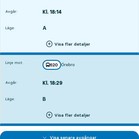
Kl. 18:14
Avgår:
,
Avgår,Kl. 18:143 tim 30 min
A
LÄGE,
,
Läge:
Visa fler detaljer
Linje mot:
Örebro
linje
620
mot
,
Kl. 18:29
Avgår:
,
Avgår,Kl. 18:293 tim 45 min
B
LÄGE,
,
Läge:
Visa fler detaljer
Visa senare avgångar