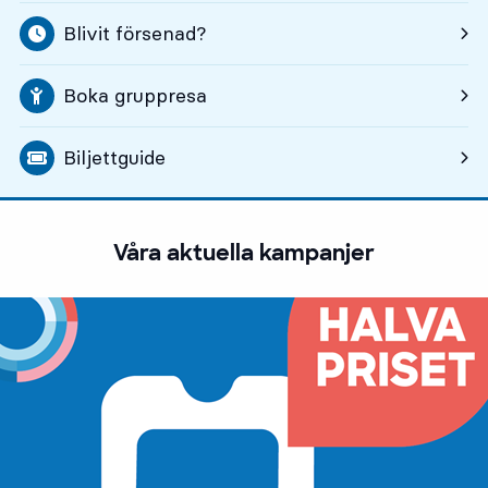
Blivit försenad?
Boka gruppresa
, Öppnas i ny flik
Biljettguide
Våra aktuella kampanjer