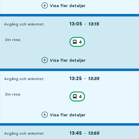
Visa fler detaljer
13:05
Avgång
-
13:15
Ankomst
Avgång och ankomst:
Din resa:
, ingår i resan
Stadsbuss linje
4
,
Visa fler detaljer
13:25
Avgång
-
13:35
Ankomst
Avgång och ankomst:
Din resa:
, ingår i resan
Stadsbuss linje
4
,
Visa fler detaljer
13:45
Avgång
-
13:55
Ankomst
Avgång och ankomst: