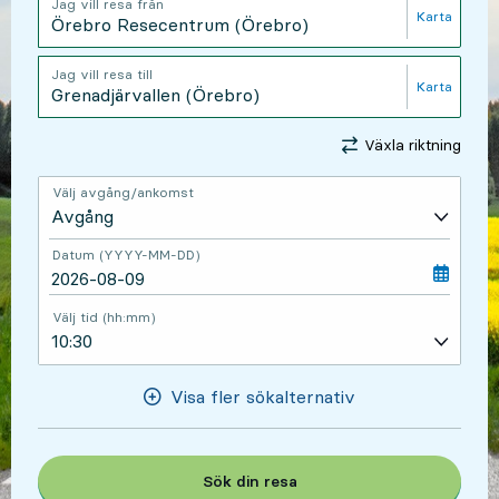
Jag vill resa från
Karta
, Öppnas 
Jag vill resa till
Karta
, Öppnas 
Växla riktning
Välj avgång/ankomst
Datum (YYYY-MM-DD)
Välj tid (hh:mm)
Visa fler sökalternativ
Sök din resa