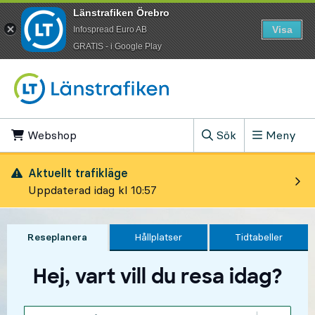
Länstrafiken Örebro
Visa
Infospread Euro AB
​GRATIS - i Google Play
Till innehåll på sidan
Webshop
, Öppnas i ny flik
Sök
Meny
, Visa sökfältet
Aktuellt trafikläge
Uppdaterad idag kl 10:57
Reseplanera
Hållplatser
Tidtabeller
Hej, vart vill du resa idag?