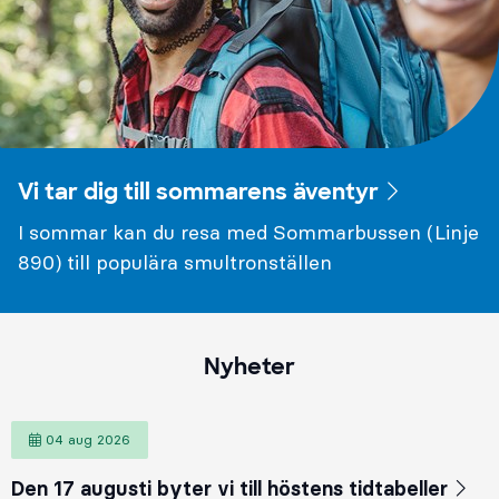
Vi tar dig till sommarens äventyr
I sommar kan du resa med Sommarbussen (Linje
890) till populära smultronställen
Nyheter
04 aug 2026
Den 17 augusti byter vi till höstens tidtabeller