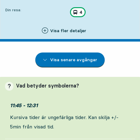
Din resa:
, ingår i resan
Stadsbuss linje
4
,
Visa fler detaljer
Visa senare avgångar
Vad betyder symbolerna?
11:45 - 12:31
Kursiva tider är ungefärliga tider. Kan skilja +/-
5min från visad tid.