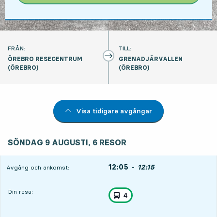
FRÅN:
TILL:
ÖREBRO RESECENTRUM
GRENADJÄRVALLEN
(ÖREBRO)
(ÖREBRO)
Visa tidigare avgångar
söndag 9 augusti, 6
resor
söndag 9 augusti, 6
resor
SÖNDAG 9 AUGUSTI
,
,
6
RESOR
12:05
Avgång
-
12:15
Ankomst
Avgång och ankomst:
Din resa:
, ingår i resan
Stadsbuss linje
4
,