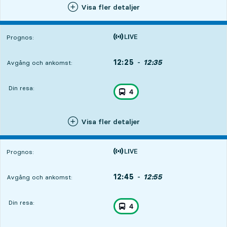
Visa fler detaljer
Prognos:
Tiden är prognos
12:25
Avgång
-
12:35
Ankomst
Avgång och ankomst:
Din resa:
, ingår i resan
Stadsbuss linje
4
,
Visa fler detaljer
Prognos:
Tiden är prognos
12:45
Avgång
-
12:55
Ankomst
Avgång och ankomst:
Din resa:
, ingår i resan
Stadsbuss linje
4
,