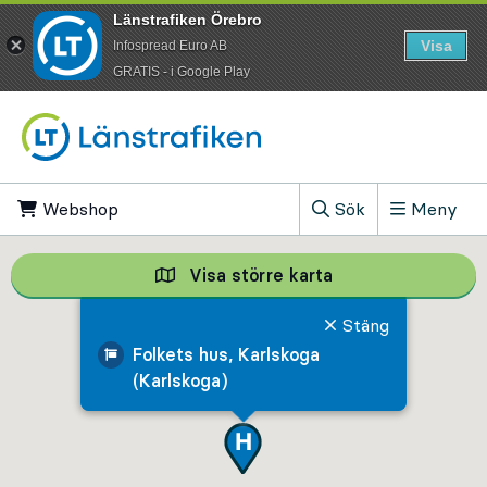
Länstrafiken Örebro
Visa
Infospread Euro AB
​GRATIS - i Google Play
Till innehåll på sidan
Webshop
, Öppnas i ny flik
Sök
Meny
, Visa sökfältet
Visa större karta
Visa större karta,
Stäng
Folkets hus, Karlskoga
(Karlskoga)