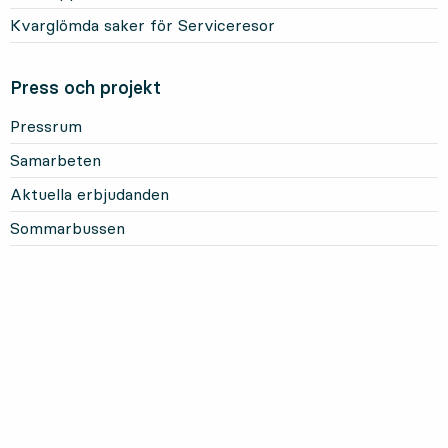
Kvarglömda saker för Serviceresor
Press och projekt
Pressrum
Samarbeten
Aktuella erbjudanden
Sommarbussen
Mer om Länstrafiken
Om oss och vårt uppdrag
Om webbplatsen
Personuppgifter
Information om kakor