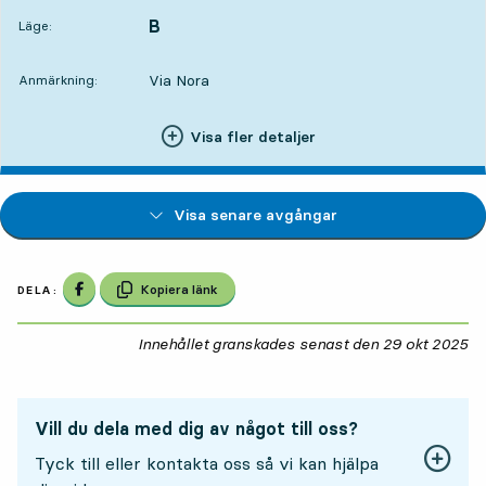
B
LÄGE,
,
Läge:
Via Nora
Anmärkning:
Visa fler detaljer
Visa senare avgångar
Dela på Facebook
Kopiera länk
DELA:
Innehållet granskades senast den
29 okt 2025
29
Vill du dela med dig av något till oss?
Tyck till eller kontakta oss så vi kan hjälpa