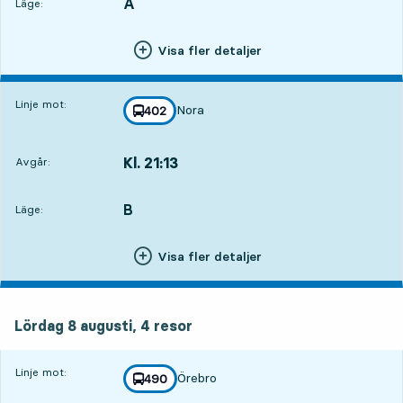
A
LÄGE,
,
Läge:
Visa fler detaljer
Linje mot:
Nora
linje
402
mot
,
Kl. 21:13
Avgår:
,
Avgår,Kl. 21:136 tim 16 min
B
LÄGE,
,
Läge:
Visa fler detaljer
lördag 8 augusti, 4
resor
Lördag 8 augusti,
4
resor
Linje mot:
Örebro
linje
490
mot
,