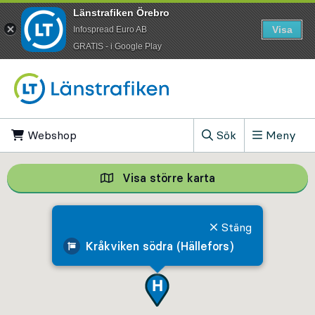
Länstrafiken Örebro
Visa
Infospread Euro AB
​GRATIS - i Google Play
Till innehåll på sidan
Webshop
, Öppnas i ny flik
Sök
Meny
, Visa sökfältet
Visa större karta
Visa större karta,
Stäng
Kråkviken södra (Hällefors)