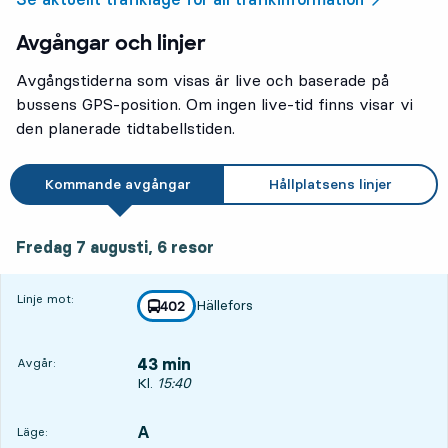
Avgångar och linjer
Avgångstiderna som visas är live och baserade på
bussens GPS-position. Om ingen live-tid finns visar vi
den planerade tidtabellstiden.
Kommande avgångar
Hållplatsens linjer
fredag 7 augusti, 6
resor
Fredag 7 augusti,
6
resor
Linje mot:
Hällefors
linje
402
mot
,
43 min
Avgår:
Avgår, Kl. 15:40, om 43 min
Kl.
15:40
A
LÄGE,
,
Läge: