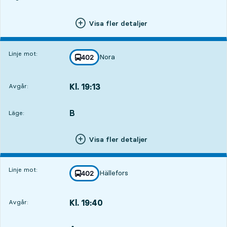
Visa fler detaljer
Linje mot:
Nora
linje
402
mot
,
Kl. 19:13
Avgår:
,
Avgår,Kl. 19:134 tim 16 min
B
LÄGE,
,
Läge:
Visa fler detaljer
Linje mot:
Hällefors
linje
402
mot
,
Kl. 19:40
Avgår:
,
Avgår,Kl. 19:404 tim 43 min