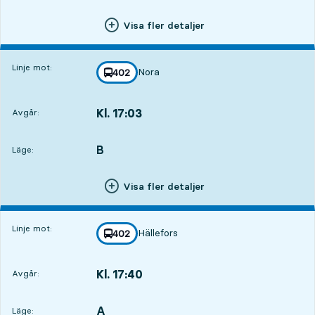
Visa fler detaljer
Linje mot:
Nora
linje
402
mot
,
Kl. 17:03
Avgår:
,
Avgår,Kl. 17:032 tim 6 min
B
LÄGE,
,
Läge:
Visa fler detaljer
Linje mot:
Hällefors
linje
402
mot
,
Kl. 17:40
Avgår:
,
Avgår,Kl. 17:402 tim 43 min
A
LÄGE,
,
Läge: