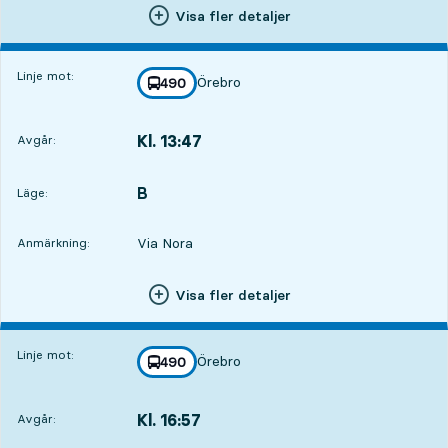
Visa fler detaljer
Linje mot:
Örebro
linje
490
mot
,
Kl. 13:47
Avgår:
,
Avgår,Kl. 13:4722 tim 50 min
B
LÄGE,
,
Läge:
Via Nora
Anmärkning:
Visa fler detaljer
Linje mot:
Örebro
linje
490
mot
,
Kl. 16:57
Avgår:
,
Avgår,Kl. 16:572 tim