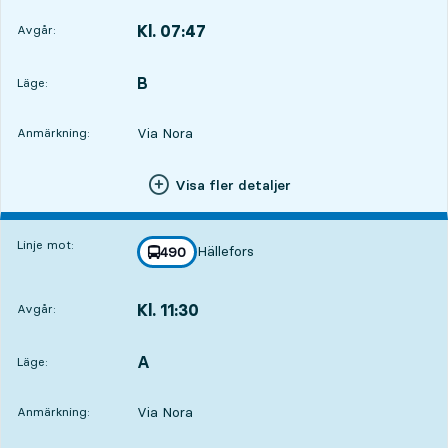
Kl. 07:47
Avgår:
,
Avgår,Kl. 07:4716 tim 50 min
B
LÄGE,
,
Läge:
Via Nora
Anmärkning:
Visa fler detaljer
Linje mot:
Hällefors
linje
490
mot
,
Kl. 11:30
Avgår:
,
Avgår,Kl. 11:3020 tim 33 min
A
LÄGE,
,
Läge:
Via Nora
Anmärkning: