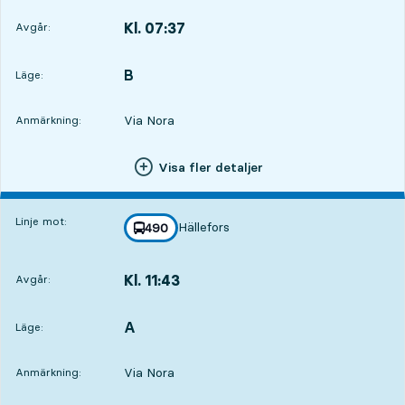
Kl. 07:37
Avgår:
,
Avgår,Kl. 07:3716 tim 42 min
B
LÄGE,
,
Läge:
Via Nora
Anmärkning:
Visa fler detaljer
Linje mot:
Hällefors
linje
490
mot
,
Kl. 11:43
Avgår:
,
Avgår,Kl. 11:4320 tim 48 min
A
LÄGE,
,
Läge:
Via Nora
Anmärkning: