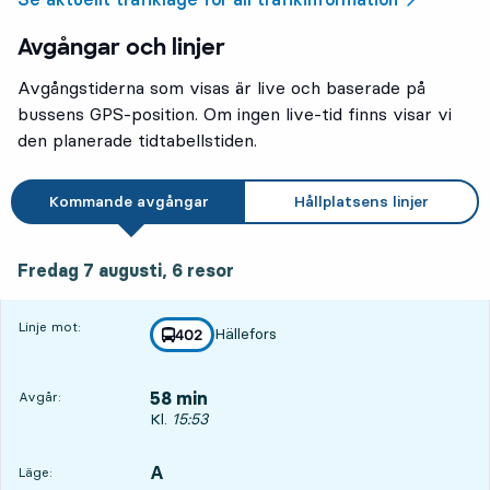
Avgångar och linjer
Avgångstiderna som visas är live och baserade på
bussens GPS-position. Om ingen live-tid finns visar vi
den planerade tidtabellstiden.
Kommande avgångar
Hållplatsens linjer
fredag 7 augusti, 6
resor
Fredag 7 augusti,
6
resor
Linje mot:
Hällefors
linje
402
mot
,
58 min
Avgår:
Avgår, Kl. 15:53, om 58 min
Kl.
15:53
A
LÄGE,
,
Läge: