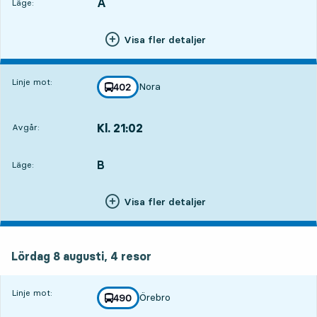
A
LÄGE,
,
Läge:
Visa fler detaljer
Linje mot:
Nora
linje
402
mot
,
Kl. 21:02
Avgår:
,
Avgår,Kl. 21:026 tim 7 min
B
LÄGE,
,
Läge:
Visa fler detaljer
lördag 8 augusti, 4
resor
Lördag 8 augusti,
4
resor
Linje mot:
Örebro
linje
490
mot
,