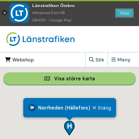
Länstrafiken Örebro
Visa
Infospread Euro AB
​GRATIS - i Google Play
Till innehåll på sidan
Webshop
, Öppnas i ny flik
Sök
Meny
, Visa sökfältet
Visa större karta
Visa större karta,
Norrheden (Hällefors)
Stäng