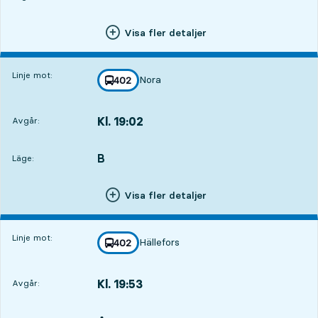
Visa fler detaljer
Linje mot:
Nora
linje
402
mot
,
Kl. 19:02
Avgår:
,
Avgår,Kl. 19:024 tim 7 min
B
LÄGE,
,
Läge:
Visa fler detaljer
Linje mot:
Hällefors
linje
402
mot
,
Kl. 19:53
Avgår:
,
Avgår,Kl. 19:534 tim 58 min