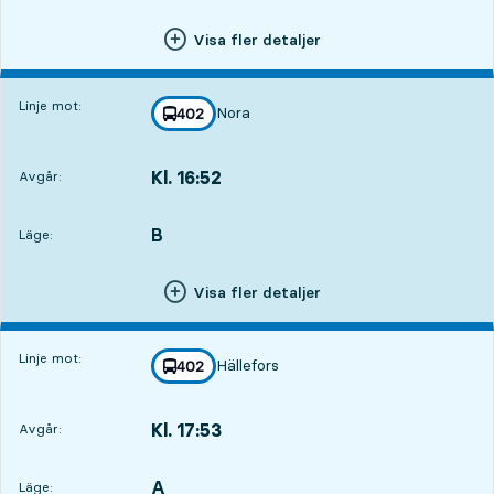
Visa fler detaljer
Linje mot:
Nora
linje
402
mot
,
Kl. 16:52
Avgår:
,
Avgår,Kl. 16:521 tim 57 min
B
LÄGE,
,
Läge:
Visa fler detaljer
Linje mot:
Hällefors
linje
402
mot
,
Kl. 17:53
Avgår:
,
Avgår,Kl. 17:532 tim 58 min
A
LÄGE,
,
Läge: