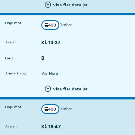
Visa fler detaljer
Linje mot:
Örebro
linje
490
mot
,
Kl. 13:37
Avgår:
,
Avgår,Kl. 13:3722 tim 42 min
B
LÄGE,
,
Läge:
Via Nora
Anmärkning:
Visa fler detaljer
Linje mot:
Örebro
linje
490
mot
,
Kl. 16:47
Avgår:
,
Avgår,Kl. 16:471 tim 52 min