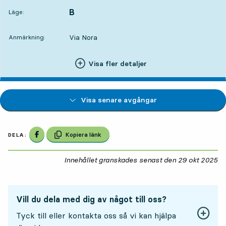
B
LÄGE,
,
Läge:
Via Nora
Anmärkning:
Visa fler detaljer
Visa senare avgångar
Dela på Facebook
Kopiera länk
DELA:
Innehållet granskades senast den
29 okt 2025
29
Vill du dela med dig av något till oss?
Tyck till eller kontakta oss så vi kan hjälpa