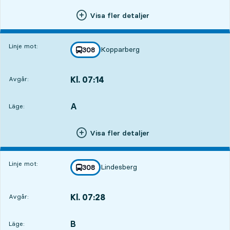
Visa fler detaljer
Linje mot:
Kopparberg
linje
308
mot
,
Kl. 07:14
Avgår:
,
Avgår,Kl. 07:1415 tim 20 min
A
LÄGE,
,
Läge:
Visa fler detaljer
Linje mot:
Lindesberg
linje
308
mot
,
Kl. 07:28
Avgår:
,
Avgår,Kl. 07:2815 tim 34 min
B
LÄGE,
,
Läge: