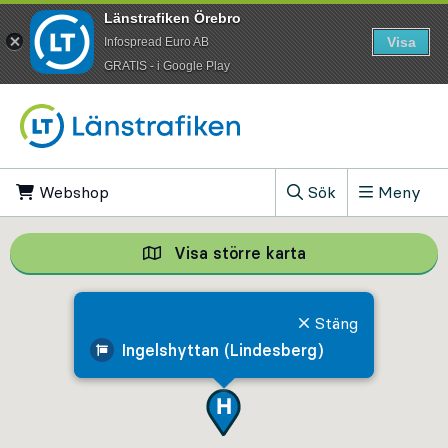
Länstrafiken Örebro
Visa
Infospread Euro AB
​GRATIS - i Google Play
Till innehåll på sidan
Webshop
, Öppnas i ny flik
Sök
Meny
, Visa sökfältet
Visa större karta
Visa större karta,
Stäng
Ingelshyttan (Lindesberg)