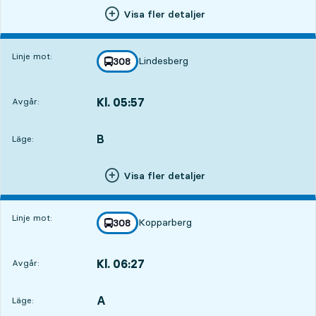
Visa fler detaljer
Linje mot:
Lindesberg
linje
308
mot
,
Kl. 05:57
Avgår:
,
Avgår,Kl. 05:5714 tim 3 min
B
LÄGE,
,
Läge:
Visa fler detaljer
Linje mot:
Kopparberg
linje
308
mot
,
Kl. 06:27
Avgår:
,
Avgår,Kl. 06:2714 tim 33 min
A
LÄGE,
,
Läge: