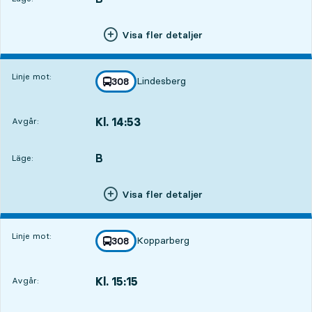
Visa fler detaljer
Linje mot:
Lindesberg
linje
308
mot
,
Kl. 14:53
Avgår:
,
Avgår,Kl. 14:5322 tim 59 min
B
LÄGE,
,
Läge:
Visa fler detaljer
Linje mot:
Kopparberg
linje
308
mot
,
Kl. 15:15
Avgår:
,
Avgår,Kl. 15:1523 tim 21 min