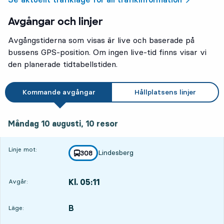
Avgångar och linjer
Avgångstiderna som visas är live och baserade på
bussens GPS-position. Om ingen live-tid finns visar vi
den planerade tidtabellstiden.
Kommande avgångar
Hållplatsens linjer
måndag 10 augusti, 10
resor
Måndag 10 augusti,
10
resor
Linje mot:
Lindesberg
linje
308
mot
,
Kl. 05:11
Avgår:
,
Avgår,Kl. 05:1113 tim 17 min
B
LÄGE,
,
Läge: