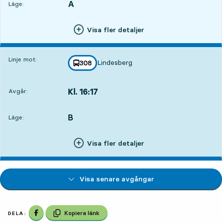
A
LÄGE,
,
Läge:
Visa fler detaljer
Linje mot:
Lindesberg
linje
308
mot
,
Kl. 16:17
Avgår:
,
Avgår,Kl. 16:1723 min
B
LÄGE,
,
Läge:
Visa fler detaljer
Visa senare avgångar
Dela på Facebook
Kopiera länk
DELA: