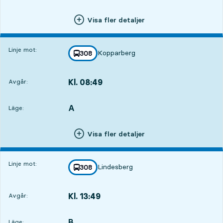
Visa fler detaljer
Linje mot:
Kopparberg
linje
308
mot
,
Kl. 08:49
Avgår:
,
Avgår,Kl. 08:4916 tim 55 min
A
LÄGE,
,
Läge:
Visa fler detaljer
Linje mot:
Lindesberg
linje
308
mot
,
Kl. 13:49
Avgår:
,
Avgår,Kl. 13:4921 tim 55 min
B
LÄGE,
,
Läge: