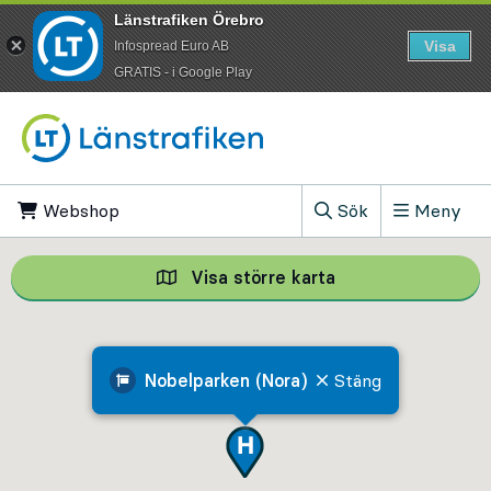
Länstrafiken Örebro
Visa
Infospread Euro AB
​GRATIS - i Google Play
Till innehåll på sidan
Webshop
, Öppnas i ny flik
Sök
Meny
, Visa sökfältet
Visa större karta
Visa större karta,
Nobelparken (Nora)
Stäng