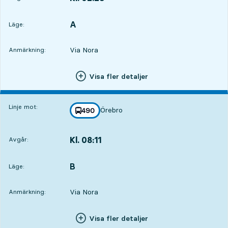
Avgår,Kl. 02:286 tim 27 min
A
LÄGE,
,
Läge:
Via Nora
Anmärkning:
Visa fler detaljer
Linje mot:
Örebro
linje
490
mot
,
Kl. 08:11
Avgår:
,
Avgår,Kl. 08:1112 tim 10 min
B
LÄGE,
,
Läge:
Via Nora
Anmärkning:
Visa fler detaljer