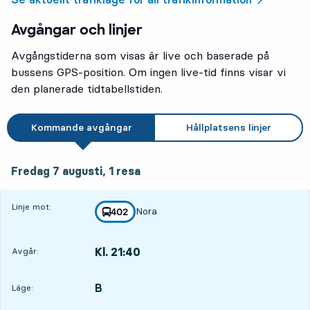
Avgångar och linjer
Avgångstiderna som visas är live och baserade på
bussens GPS-position. Om ingen live-tid finns visar vi
den planerade tidtabellstiden.
Kommande avgångar
Hållplatsens linjer
fredag 7 augusti, 1
resa
Fredag 7 augusti,
1
resa
Linje mot:
Nora
linje
402
mot
,
Kl. 21:40
Avgår:
,
Avgår,Kl. 21:401 tim 39 min
B
LÄGE,
,
Läge: