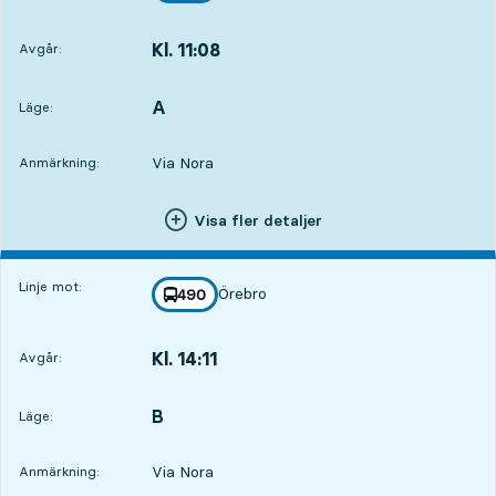
Kl. 11:08
Avgår:
,
Avgår,Kl. 11:0815 tim 7 min
A
LÄGE,
,
Läge:
Via Nora
Anmärkning:
Visa fler detaljer
Linje mot:
Örebro
linje
490
mot
,
Kl. 14:11
Avgår:
,
Avgår,Kl. 14:1118 tim 10 min
B
LÄGE,
,
Läge:
Via Nora
Anmärkning: