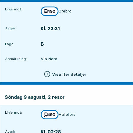
Linje mot:
Örebro
linje
490
mot
,
Kl. 23:31
Avgår:
,
Avgår,Kl. 23:313 tim 30 min
B
LÄGE,
,
Läge:
Via Nora
Anmärkning:
Visa fler detaljer
söndag 9 augusti, 2
resor
Söndag 9 augusti,
2
resor
Linje mot:
Hällefors
linje
490
mot
,
Kl. 02:28
Avgår:
,