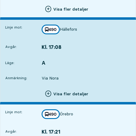
Visa fler detaljer
Linje mot:
Hällefors
linje
490
mot
,
Kl. 17:08
Avgår:
,
Avgår,Kl. 17:0821 tim 7 min
A
LÄGE,
,
Läge:
Via Nora
Anmärkning:
Visa fler detaljer
Linje mot:
Örebro
linje
490
mot
,
Kl. 17:21
Avgår:
,