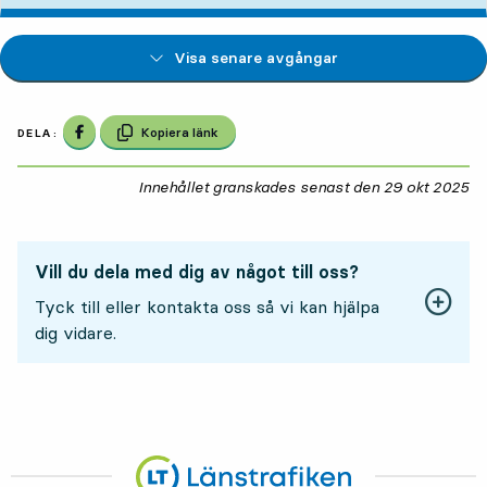
Visa senare avgångar
Dela på Facebook
Kopiera länk
DELA:
Innehållet granskades senast den
29 okt 2025
29
Vill du dela med dig av något till oss?
Tyck till eller kontakta oss så vi kan hjälpa
dig vidare.