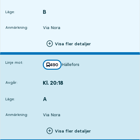
Avgår,Kl. 17:2121 tim 20 min
B
LÄGE,
,
Läge:
Via Nora
Anmärkning:
Visa fler detaljer
Linje mot:
Hällefors
linje
490
mot
,
Kl. 20:18
Avgår:
,
Avgår,Kl. 20:1817 min
A
LÄGE,
,
Läge:
Via Nora
Anmärkning:
Visa fler detaljer