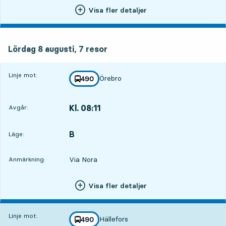
Visa fler detaljer
lördag 8 augusti, 7
resor
Lördag 8 augusti,
7
resor
Linje mot:
Örebro
linje
490
mot
,
Kl. 08:11
Avgår:
,
Avgår,Kl. 08:1112 tim 10 min
B
LÄGE,
,
Läge:
Via Nora
Anmärkning:
Visa fler detaljer
Linje mot:
Hällefors
linje
490
mot
,