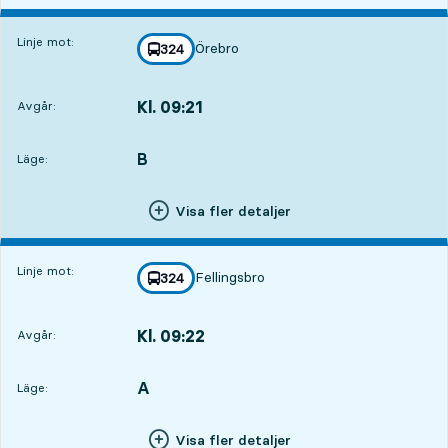
Linje mot:
Örebro
linje
324
mot
,
Kl. 09:21
Avgår:
,
Avgår,Kl. 09:2114 tim 43 min
B
LÄGE,
,
Läge:
Visa fler detaljer
Linje mot:
Fellingsbro
linje
324
mot
,
Kl. 09:22
Avgår:
,
Avgår,Kl. 09:2214 tim 44 min
A
LÄGE,
,
Läge:
Visa fler detaljer