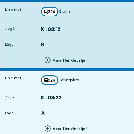
Linje mot:
Örebro
linje
324
mot
,
Kl. 08:16
Avgår:
,
Avgår,Kl. 08:1613 tim 38 min
B
LÄGE,
,
Läge:
Visa fler detaljer
Linje mot:
Fellingsbro
linje
324
mot
,
Kl. 08:22
Avgår:
,
Avgår,Kl. 08:2213 tim 44 min
A
LÄGE,
,
Läge:
Visa fler detaljer