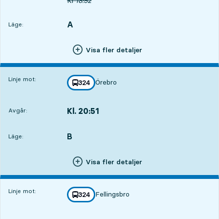
Ursprunglig avgångstid
Kl
18:52
A
LÄGE,
,
Läge:
Visa fler detaljer
Linje mot:
Örebro
linje
324
mot
,
Kl. 20:51
Avgår:
,
Avgår,Kl. 20:512 tim 13 min
B
LÄGE,
,
Läge:
Visa fler detaljer
Linje mot:
Fellingsbro
linje
324
mot
,