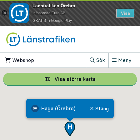
Länstrafiken Örebro
Visa
Infospread Euro AB
​GRATIS - i Google Play
Till innehåll på sidan
Webshop
, Öppnas i ny flik
Sök
Meny
, Visa sökfältet
Visa större karta
Visa större karta,
Haga (Örebro)
Stäng