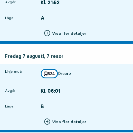
Kl. 21:52
Avgår:
,
Avgår,Kl. 21:523 tim 14 min
A
LÄGE,
,
Läge:
Visa fler detaljer
fredag 7 augusti, 7
resor
Fredag 7 augusti,
7
resor
Linje mot:
Örebro
linje
324
mot
,
Kl. 06:01
Avgår:
,
Avgår,Kl. 06:0111 tim 23 min
B
LÄGE,
,
Läge:
Visa fler detaljer