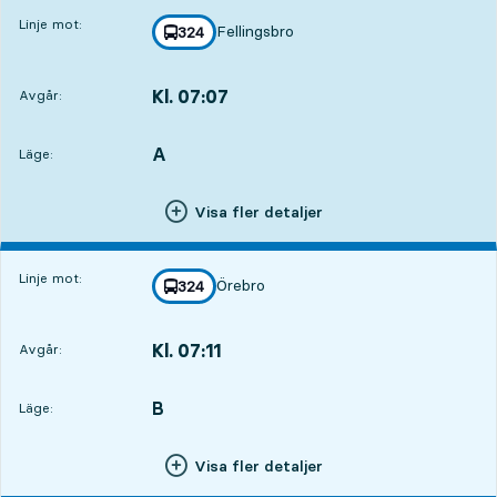
Linje mot:
Fellingsbro
linje
324
mot
,
Kl. 07:07
Avgår:
,
Avgår,Kl. 07:0712 tim 29 min
A
LÄGE,
,
Läge:
Visa fler detaljer
Linje mot:
Örebro
linje
324
mot
,
Kl. 07:11
Avgår:
,
Avgår,Kl. 07:1112 tim 33 min
B
LÄGE,
,
Läge:
Visa fler detaljer