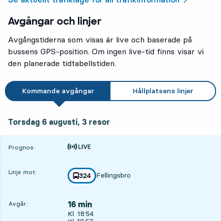
Avgångar och linjer
Avgångstiderna som visas är live och baserade på
bussens GPS-position. Om ingen live-tid finns visar vi
den planerade tidtabellstiden.
Kommande avgångar
Hållplatsens linjer
torsdag 6 augusti, 3
resor
Torsdag 6 augusti,
3
resor
Tiden är prognos
Prognos:
Linje mot:
Fellingsbro
linje
324
mot
,
16 min
Avgår:
Avgår, Kl. 18:54, om 16 min
Kl. 18:54