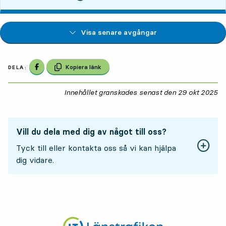
Visa senare avgångar
Dela på Facebook
Kopiera länk
DELA:
Innehållet granskades senast den
29 okt 2025
29
Vill du dela med dig av något till oss?
Tyck till eller kontakta oss så vi kan hjälpa
dig vidare.