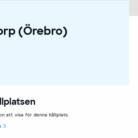
orp (Örebro)
llplatsen
n att visa för denna hållplats.
n