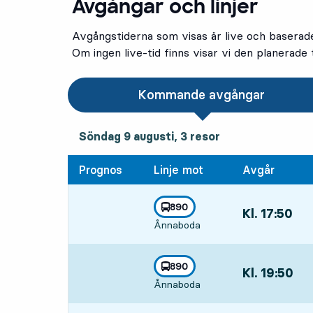
Avgångar och linjer
Avgångstiderna som visas är live och baserad
Om ingen live-tid finns visar vi den planerade t
Kommande avgångar
söndag 9 augusti, 3
resor
Söndag 9 augusti,
3
resor
Prognos
Linje mot
Avgår
linje
890
Kl. 17:50
,
mot
,
Ånnaboda
Avgår,Kl. 17:50
linje
890
Kl. 19:50
,
mot
,
Ånnaboda
Avgår,Kl. 19:50