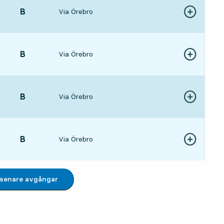
LÄGE,
B
,
Via Örebro
Visa fler detal
22 tim 39 min
LÄGE,
B
,
Via Örebro
Visa fler detal
23 tim 59 min
LÄGE,
B
,
Via Örebro
Visa fler detal
1 tim 59 min
LÄGE,
B
,
Via Örebro
Visa fler detal
2 tim 59 min
 senare avgångar