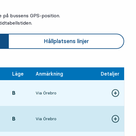
e på bussens GPS-position.
idtabellstiden.
Hållplatsens linjer
Läge
Anmärkning
Detaljer
LÄGE,
B
,
Via Örebro
Visa fler detal
1 tim 29 min
LÄGE,
B
,
Via Örebro
Visa fler detal
3 tim 29 min