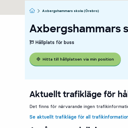
Startsida
Axbergshammars skola (Örebro)
Axbergshammars s
Hållplats för buss
Hitta till hållplatsen via min position
Aktuellt trafikläge för hå
Det finns för närvarande ingen trafikinformatio
Se aktuellt trafikläge för all trafikinformatio