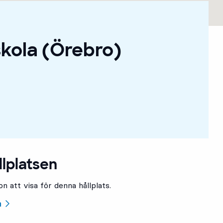
kola (Örebro)
llplatsen
n att visa för denna hållplats.
n