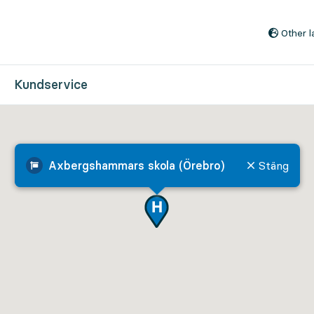
Till innehåll på sidan
Other 
Kundservice
Axbergshammars skola (Örebro)
Stäng