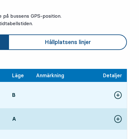
e på bussens GPS-position.
idtabellstiden.
Hållplatsens linjer
Läge
Anmärkning
Detaljer
LÄGE,
B
,
Visa fler detal
8, om 25 min
LÄGE,
A
,
Visa fler detal
3, om 30 min