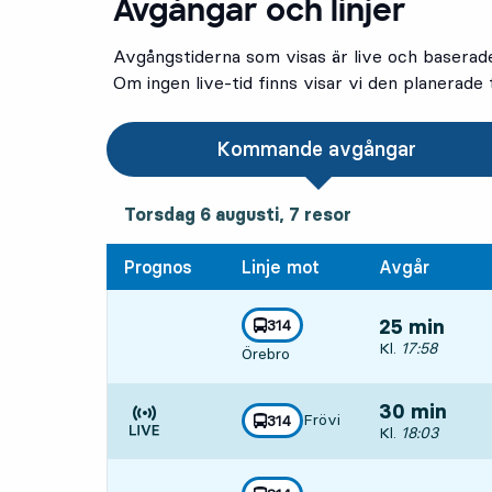
Avgångar och linjer
Avgångstiderna som visas är live och baserad
Om ingen live-tid finns visar vi den planerade t
Kommande avgångar
torsdag 6 augusti, 7
resor
Torsdag 6 augusti,
7
resor
Prognos
Linje mot
Avgår
linje
314
25 min
mot
,
Avgår, Kl. 17:5
Kl.
17:58
Örebro
30 min
Frövi
linje
314
mot
,
Avgår, Kl. 18:0
Kl.
18:03
Tiden är prognos