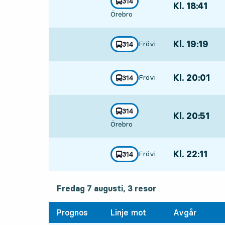
linje
314
Kl. 18:41
,
mot
,
Örebro
Avgår,Kl. 18:411
Kl. 19:19
,
Frövi
linje
314
mot
,
Avgår,Kl. 19:19
Kl. 20:01
,
Frövi
linje
314
mot
,
Avgår,Kl. 20:01
linje
314
Kl. 20:51
,
mot
,
Örebro
Avgår,Kl. 20:51
Kl. 22:11
,
Frövi
linje
314
mot
,
Avgår,Kl. 22:11
fredag 7 augusti, 3
resor
Fredag 7 augusti,
3
resor
Prognos
Linje mot
Avgår