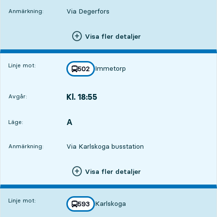
Via Degerfors
Anmärkning:
Visa fler detaljer
Linje mot:
Immetorp
linje
502
mot
,
Kl. 18:55
Avgår:
,
Avgår,Kl. 18:551 tim 22 min
A
LÄGE,
,
Läge:
Via Karlskoga busstation
Anmärkning:
Visa fler detaljer
Linje mot:
Karlskoga
linje
593
mot
,