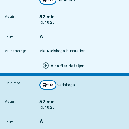
mot
,
52 min
Avgår:
Avgår, Kl. 18:25, om 52 min
Kl. 18:25
A
LÄGE,
,
Läge:
Via Karlskoga busstation
Anmärkning:
Visa fler detaljer
Linje mot:
Karlskoga
linje
593
mot
,
52 min
Avgår:
Avgår, Kl. 18:25, om 52 min
Kl. 18:25
A
LÄGE,
,
Läge: