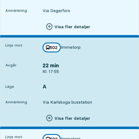
Via Degerfors
Anmärkning:
Visa fler detaljer
Linje mot:
Immetorp
linje
502
mot
,
22 min
Avgår:
Avgår, Kl. 17:55, om 22 min
Kl. 17:55
A
LÄGE,
,
Läge:
Via Karlskoga busstation
Anmärkning:
Visa fler detaljer
Linje mot:
Immetorp
linje
502