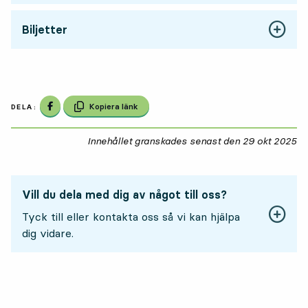
Biljetter
Dela på Facebook
Kopiera länk
DELA:
Innehållet granskades senast den
29 okt 2025
29
Vill du dela med dig av något till oss?
Tyck till eller kontakta oss så vi kan hjälpa
dig vidare.