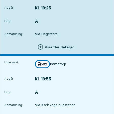
Kl. 19:25
Avgår:
,
Avgår,Kl. 19:251 tim 52 min
A
LÄGE,
,
Läge:
Via Degerfors
Anmärkning:
Visa fler detaljer
Linje mot:
Immetorp
linje
502
mot
,
Kl. 19:55
Avgår:
,
Avgår,Kl. 19:552 tim 22 min
A
LÄGE,
,
Läge:
Via Karlskoga busstation
Anmärkning: