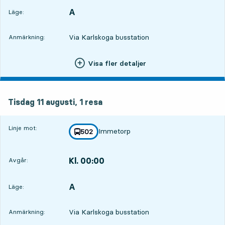
A
LÄGE,
,
Läge:
Via Karlskoga busstation
Anmärkning:
Visa fler detaljer
tisdag 11 augusti, 1
resa
Tisdag 11 augusti,
1
resa
Linje mot:
Immetorp
linje
502
mot
,
Kl. 00:00
Avgår:
,
Avgår,Kl. 00:006 tim 27 min
A
LÄGE,
,
Läge:
Via Karlskoga busstation
Anmärkning: