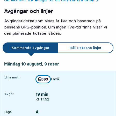
Avgångar och linjer
Avgångstiderna som visas är live och baserade på
bussens GPS-position. Om ingen live-tid finns visar vi
den planerade tidtabellstiden.
Kommande avgångar
Hållplatsens linjer
måndag 10 augusti, 9
resor
Måndag 10 augusti,
9
resor
Linje mot:
Laxå
linje
593
mot
,
19 min
Avgår:
Avgår, Kl. 17:52, om 19 min
Kl. 17:52
A
LÄGE,
,
Läge: