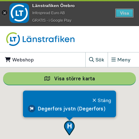
Länstrafiken Örebro
Visa
Infospread Euro AB
​GRATIS - i Google Play
Till innehåll på sidan
Webshop
, Öppnas i ny flik
Sök
Meny
, Visa sökfältet
Visa större karta
Visa större karta,
Stäng
Degerfors jvstn (Degerfors)