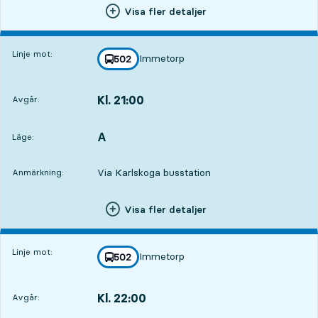
Visa fler detaljer
Linje mot:
Immetorp
linje
502
mot
,
Kl. 21:00
Avgår:
,
Avgår,Kl. 21:003 tim 27 min
A
LÄGE,
,
Läge:
Via Karlskoga busstation
Anmärkning:
Visa fler detaljer
Linje mot:
Immetorp
linje
502
mot
,
Kl. 22:00
Avgår:
,
Avgår,Kl. 22:004 tim 27 min