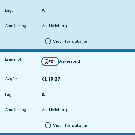
Avgår,Kl. 17:376 tim 29 min
A
LÄGE,
,
Läge:
Via Hallsberg
Anmärkning:
Visa fler detaljer
Linje mot:
Askersund
linje
704
mot
,
Kl. 19:27
Avgår:
,
Avgår,Kl. 19:278 tim 19 min
A
LÄGE,
,
Läge:
Via Hallsberg
Anmärkning:
Visa fler detaljer