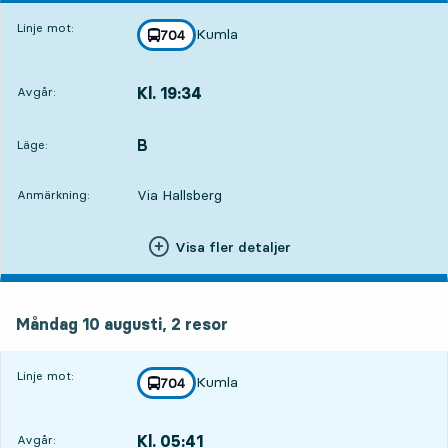
Linje mot:
Kumla
linje
704
mot
,
Kl. 19:34
Avgår:
,
Avgår,Kl. 19:348 tim 26 min
B
LÄGE,
,
Läge:
Via Hallsberg
Anmärkning:
Visa fler detaljer
måndag 10 augusti, 2
resor
Måndag 10 augusti,
2
resor
Linje mot:
Kumla
linje
704
mot
,
Kl. 05:41
Avgår:
,