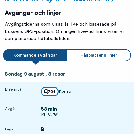
Avgångar och linjer
Avgångstiderna som visas är live och baserade på
bussens GPS-position. Om ingen live-tid finns visar vi
den planerade tidtabellstiden.
Kommande avgångar
Hållplatsens linjer
söndag 9 augusti, 8
resor
Söndag 9 augusti,
8
resor
Linje mot:
Kumla
linje
704
mot
,
58 min
Avgår:
Avgår, Kl. 12:06, om 58 min
Kl.
12:06
B
LÄGE,
,
Läge: