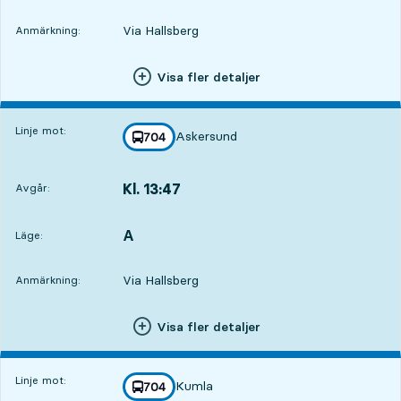
Via Hallsberg
Anmärkning:
Visa fler detaljer
Linje mot:
Askersund
linje
704
mot
,
Kl. 13:47
Avgår:
,
Avgår,Kl. 13:472 tim 39 min
A
LÄGE,
,
Läge:
Via Hallsberg
Anmärkning:
Visa fler detaljer
Linje mot:
Kumla
linje
704
mot
,