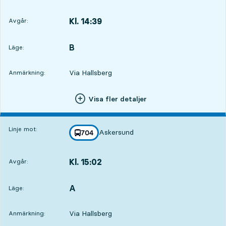
Kl. 14:39
Avgår:
,
Avgår,Kl. 14:393 tim 31 min
B
LÄGE,
,
Läge:
Via Hallsberg
Anmärkning:
Visa fler detaljer
Linje mot:
Askersund
linje
704
mot
,
Kl. 15:02
Avgår:
,
Avgår,Kl. 15:023 tim 54 min
A
LÄGE,
,
Läge:
Via Hallsberg
Anmärkning: