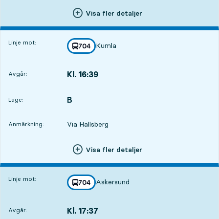
Visa fler detaljer
Linje mot:
Kumla
linje
704
mot
,
Kl. 16:39
Avgår:
,
Avgår,Kl. 16:395 tim 31 min
B
LÄGE,
,
Läge:
Via Hallsberg
Anmärkning:
Visa fler detaljer
Linje mot:
Askersund
linje
704
mot
,
Kl. 17:37
Avgår:
,