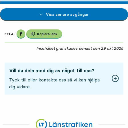
Visa senare avgångar
Dela på Facebook
Kopiera länk
DELA:
Innehållet granskades senast den
29 okt 2025
29
Vill du dela med dig av något till oss?
Tyck till eller kontakta oss så vi kan hjälpa
dig vidare.