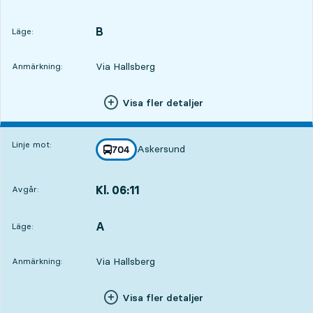
Avgår,Kl. 05:4118 tim 33 min
B
LÄGE,
,
Läge:
Via Hallsberg
Anmärkning:
Visa fler detaljer
Linje mot:
Askersund
linje
704
mot
,
Kl. 06:11
Avgår:
,
Avgår,Kl. 06:1119 tim 3 min
A
LÄGE,
,
Läge:
Via Hallsberg
Anmärkning:
Visa fler detaljer