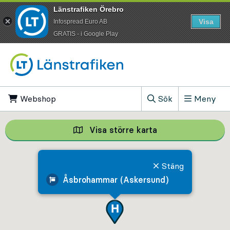
Länstrafiken Örebro
Visa
Infospread Euro AB
​GRATIS - i Google Play
Till innehåll på sidan
Webshop
, Öppnas i ny flik
Sök
Meny
, Visa sökfältet
Visa större karta
Visa större karta,
Stäng
Åsbrohammar (Askersund)