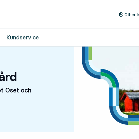
Till innehåll på sidan
Other 
Kundservice
gård
et Oset och