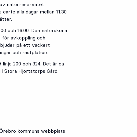
 av naturreservatet
carte alla dagar mellan 11.30
ätter.
1.00 och 16.00. Den natursköna
s för avkoppling och
 bjuder på ett vackert
ngar och rastplatser.
inje 200 och 324. Det är ca
ill Stora Hjortstorps Gård.
s
å Örebro kommuns webbplats