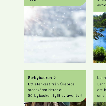
aktiv
Sörbybacken
Lann
Ett stenkast från Örebros
Lann
stadskärna hittar du
ett 
Sörbybacken fyllt av äventyr!
smar