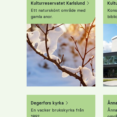
Kulturreservatet Karlslund
Kult
Ett naturskönt område med
Kons
gamla anor.
bibli
Degerfors kyrka
Ånn
En vacker brukskyrka från
Ånna
1892
områ