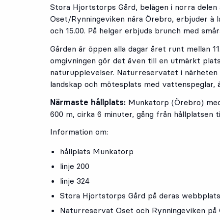
Stora Hjortstorps Gård, belägen i norra delen
Oset/Rynningeviken nära Örebro, erbjuder à la 
och 15.00. På helger erbjuds brunch med smår
Gården är öppen alla dagar året runt mellan 1
omgivningen gör det även till en utmärkt plat
naturupplevelser. Naturreservatet i närheten
landskap och mötesplats med vattenspeglar, ä
Närmaste hållplats:
Munkatorp (Örebro) med l
600 m, cirka 6 minuter, gång från hållplatsen t
Information om:
hållplats Munkatorp
linje 200
linje 324
Stora Hjortstorps Gård på deras webbplat
Naturreservat Oset och Rynningeviken p