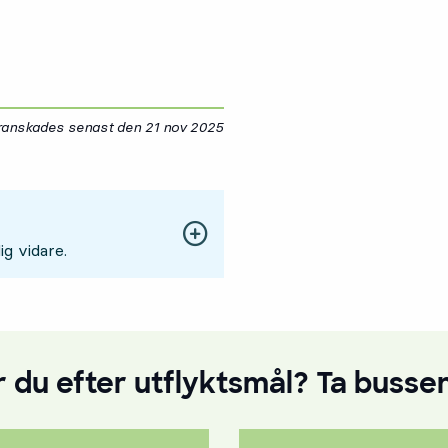
granskades senast den
21 nov 2025
21 november 2025
ig vidare.
 du efter utflyktsmål? Ta bussen t