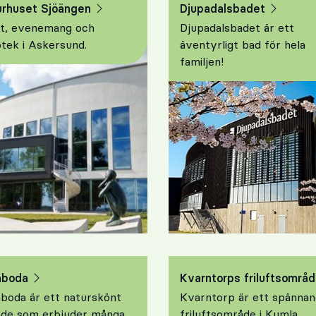
urhuset Sjöängen
Djupadalsbadet
t, evenemang och
Djupadalsbadet är ett
otek i Askersund.
äventyrligt bad för hela
familjen!
aboda
Kvarntorps friluftsområ
boda är ett naturskönt
Kvarntorp är ett spänna
de som erbjuder många
friluftsområde i Kumla