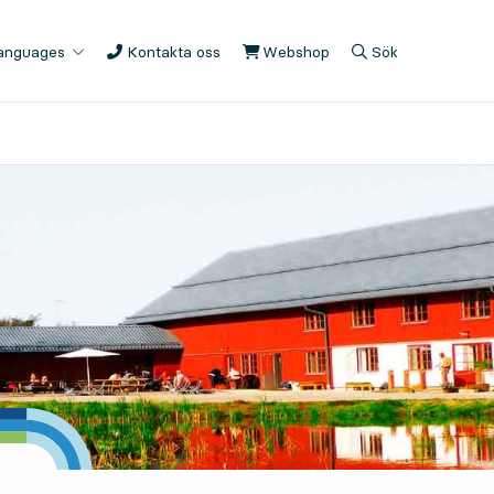
languages
Kontakta oss
Webshop
, Öppnas i ny flik
Sök
, Öppnas i modal
, Visa sökfältet