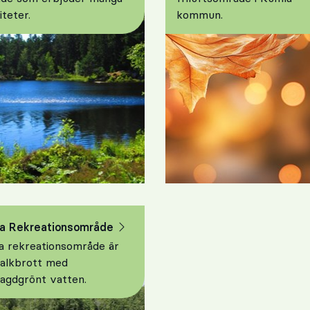
iteter.
kommun.
a Rekreationsområde
a rekreationsområde är
kalkbrott med
agdgrönt vatten.