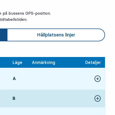
e på bussens GPS-position.
idtabellstiden.
Hållplatsens linjer
Läge
Anmärkning
Detaljer
LÄGE,
A
,
:39, om 4 min
Visa fler detal
vgångstid
LÄGE,
B
,
Visa fler detal
:14, om 39 min