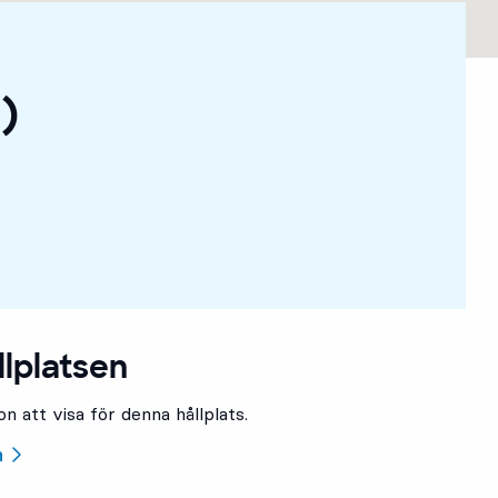
)
llplatsen
n att visa för denna hållplats.
n