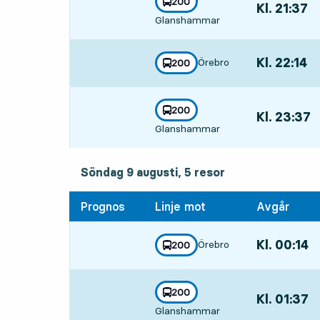
linje
200
Kl. 21:37
,
mot
,
Glanshammar
Avgår,Kl. 21:
Kl. 22:14
,
Örebro
linje
200
mot
,
Avgår,Kl. 22:
linje
200
Kl. 23:37
,
mot
,
Glanshammar
Avgår,Kl. 23:
söndag 9 augusti, 5
resor
Söndag 9 augusti,
5
resor
Prognos
Linje mot
Avgår
Kl. 00:14
,
Örebro
linje
200
mot
,
Avgår,Kl. 00:
linje
200
Kl. 01:37
,
mot
,
Glanshammar
Avgår,Kl. 01: