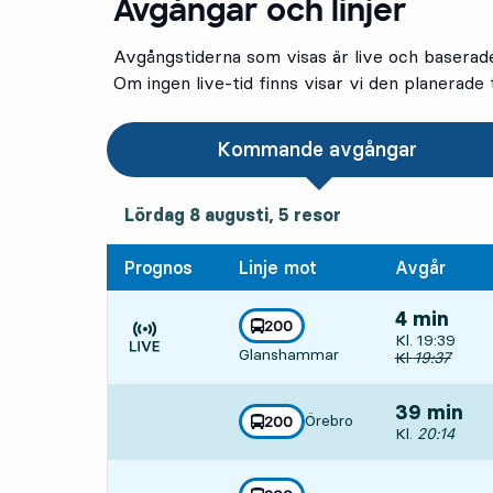
Avgångar och linjer
Avgångstiderna som visas är live och baserad
Om ingen live-tid finns visar vi den planerade t
Kommande avgångar
lördag 8 augusti, 5
resor
Lördag 8 augusti,
5
resor
Prognos
Linje mot
Avgår
4 min
linje
200
Avgår, Kl. 19
Kl. 19:39
mot
,
Glanshammar
Tiden är prognos
Ursprunglig a
Kl
19:37
39 min
Örebro
linje
200
mot
,
Avgår, Kl. 20
Kl.
20:14