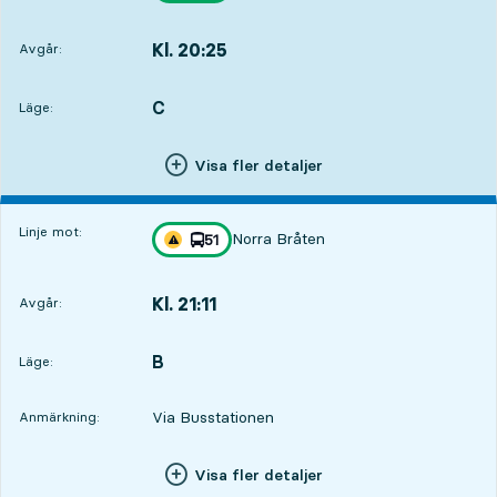
Kl. 20:25
Avgår:
,
Avgår,Kl. 20:253 tim 32 min
C
LÄGE,
,
Läge:
Visa fler detaljer
Linje mot:
Norra Bråten
linje
51
Trafikstörning på resan finns
mot
,
Kl. 21:11
Avgår:
,
Avgår,Kl. 21:114 tim 18 min
B
LÄGE,
,
Läge:
Via Busstationen
Anmärkning:
Visa fler detaljer