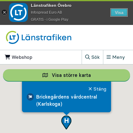
Länstrafiken Örebro
Visa
Infospread Euro AB
​GRATIS - i Google Play
Till innehåll på sidan
Webshop
, Öppnas i ny flik
Sök
Meny
, Visa sökfältet
Visa större karta
Visa större karta,
Stäng
Brickegårdens vårdcentral
(Karlskoga)