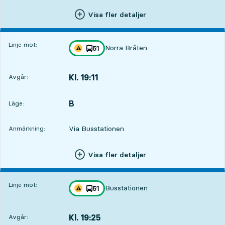
Visa fler detaljer
Linje mot:
Norra Bråten
linje
51
Trafikstörning på resan finns
mot
,
Kl. 19:11
Avgår:
,
Avgår,Kl. 19:112 tim 18 min
B
LÄGE,
,
Läge:
Via Busstationen
Anmärkning:
Visa fler detaljer
Linje mot:
Busstationen
linje
51
Trafikstörning på resan finns
mot
,
Kl. 19:25
Avgår:
,