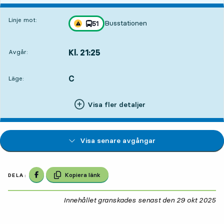
Linje mot:
Busstationen
linje
51
Trafikstörning på resan finns
mot
,
Kl. 21:25
Avgår:
,
Avgår,Kl. 21:254 tim 32 min
C
LÄGE,
,
Läge:
Visa fler detaljer
Visa senare avgångar
Dela på Facebook
Kopiera länk
DELA:
Innehållet granskades senast den
29 okt 2025
29