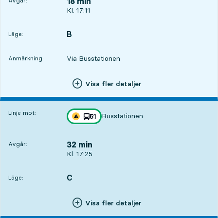
18 min
Avgår:
Avgår, Kl. 17:11, om 18 min
Kl. 17:11
B
LÄGE,
,
Läge:
Via Busstationen
Anmärkning:
Visa fler detaljer
Linje mot:
Busstationen
linje
51
Trafikstörning på resan finns
mot
,
32 min
Avgår:
Avgår, Kl. 17:25, om 32 min
Kl. 17:25
C
LÄGE,
,
Läge:
Visa fler detaljer