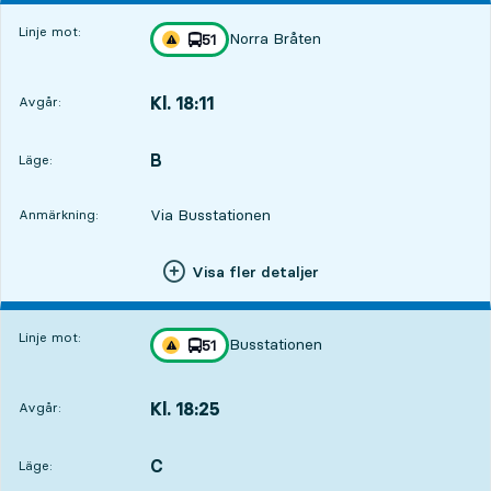
Linje mot:
Norra Bråten
linje
51
Trafikstörning på resan finns
mot
,
Kl. 18:11
Avgår:
,
Avgår,Kl. 18:111 tim 18 min
B
LÄGE,
,
Läge:
Via Busstationen
Anmärkning:
Visa fler detaljer
Linje mot:
Busstationen
linje
51
Trafikstörning på resan finns
mot
,
Kl. 18:25
Avgår:
,
Avgår,Kl. 18:251 tim 32 min
C
LÄGE,
,
Läge: