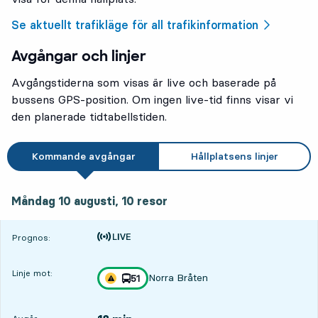
Se aktuellt trafikläge för all trafikinformation
Avgångar och linjer
Avgångstiderna som visas är live och baserade på
bussens GPS-position. Om ingen live-tid finns visar vi
den planerade tidtabellstiden.
Kommande avgångar
Hållplatsens linjer
måndag 10 augusti, 10
resor
Måndag 10 augusti,
10
resor
Tiden är prognos
Prognos:
Linje mot:
Norra Bråten
linje
51
Trafikstörning på resan finns
mot
,