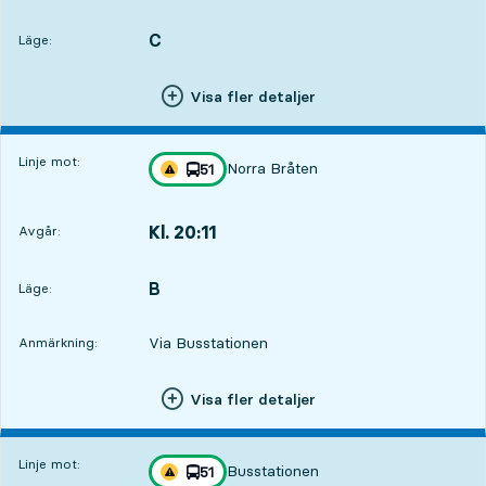
Avgår,Kl. 19:252 tim 32 min
C
LÄGE,
,
Läge:
Visa fler detaljer
Linje mot:
Norra Bråten
linje
51
Trafikstörning på resan finns
mot
,
Kl. 20:11
Avgår:
,
Avgår,Kl. 20:113 tim 18 min
B
LÄGE,
,
Läge:
Via Busstationen
Anmärkning:
Visa fler detaljer
Linje mot:
Busstationen
linje
51
Trafikstörning på resan finns
mot
,