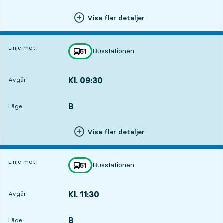
Visa fler detaljer
Linje mot:
Busstationen
linje
51
mot
,
Kl. 09:30
Avgår:
,
Avgår,Kl. 09:302 tim 24 min
B
LÄGE,
,
Läge:
Visa fler detaljer
Linje mot:
Busstationen
linje
51
mot
,
Kl. 11:30
Avgår:
,
Avgår,Kl. 11:304 tim 24 min
B
LÄGE,
,
Läge: