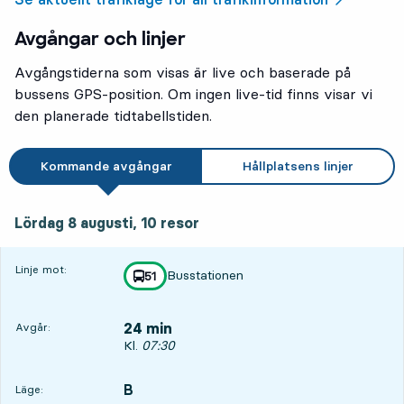
Avgångar och linjer
Avgångstiderna som visas är live och baserade på
bussens GPS-position. Om ingen live-tid finns visar vi
den planerade tidtabellstiden.
Kommande avgångar
Hållplatsens linjer
lördag 8 augusti, 10
resor
Lördag 8 augusti,
10
resor
Linje mot:
Busstationen
linje
51
mot
,
24 min
Avgår:
Avgår, Kl. 07:30, om 24 min
Kl.
07:30
B
LÄGE,
,
Läge: