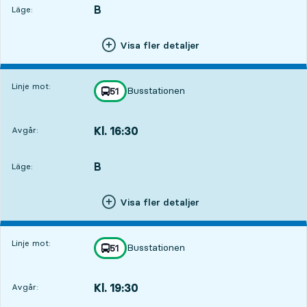
B
LÄGE,
,
Läge:
Visa fler detaljer
Linje mot:
Busstationen
linje
51
mot
,
Kl. 16:30
Avgår:
,
Avgår,Kl. 16:309 tim 24 min
B
LÄGE,
,
Läge:
Visa fler detaljer
Linje mot:
Busstationen
linje
51
mot
,
Kl. 19:30
Avgår:
,
Avgår,Kl. 19:3012 tim 24 min