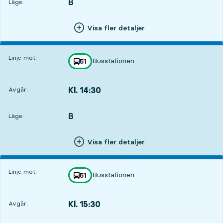
B
LÄGE,
,
Läge:
Visa fler detaljer
Linje mot:
Busstationen
linje
51
mot
,
Kl. 14:30
Avgår:
,
Avgår,Kl. 14:307 tim 24 min
B
LÄGE,
,
Läge:
Visa fler detaljer
Linje mot:
Busstationen
linje
51
mot
,
Kl. 15:30
Avgår:
,
Avgår,Kl. 15:308 tim 24 min