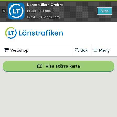
Länstrafiken Örebro
Visa
Infospread Euro AB
​GRATIS - i Google Play
Till innehåll på sidan
Webshop
, Öppnas i ny flik
Sök
Meny
, Visa sökfältet
Visa större karta
Visa större karta,