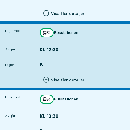
Visa fler detaljer
Linje mot:
Busstationen
linje
51
mot
,
Kl. 12:30
Avgår:
,
Avgår,Kl. 12:305 tim 24 min
B
LÄGE,
,
Läge:
Visa fler detaljer
Linje mot:
Busstationen
linje
51
mot
,
Kl. 13:30
Avgår:
,
Avgår,Kl. 13:306 tim 24 min