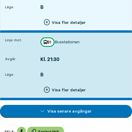
B
LÄGE,
,
Läge:
Visa fler detaljer
Linje mot:
Busstationen
linje
51
mot
,
Kl. 21:30
Avgår:
,
Avgår,Kl. 21:3014 tim 24 min
B
LÄGE,
,
Läge:
Visa fler detaljer
Visa senare avgångar
Dela på Facebook
Kopiera länk
DELA: