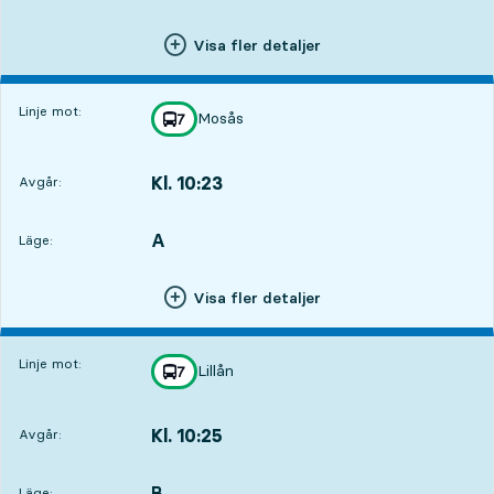
Visa fler detaljer
Linje mot:
Mosås
linje
7
mot
,
Kl. 10:23
Avgår:
,
Avgår,Kl. 10:231 tim 3 min
A
LÄGE,
,
Läge:
Visa fler detaljer
Linje mot:
Lillån
linje
7
mot
,
Kl. 10:25
Avgår:
,
Avgår,Kl. 10:251 tim 5 min
B
LÄGE,
,
Läge: