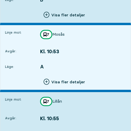
Visa fler detaljer
Linje mot:
Mosås
linje
7
mot
,
Kl. 10:53
Avgår:
,
Avgår,Kl. 10:531 tim 33 min
A
LÄGE,
,
Läge:
Visa fler detaljer
Linje mot:
Lillån
linje
7
mot
,
Kl. 10:55
Avgår:
,
Avgår,Kl. 10:551 tim 35 min