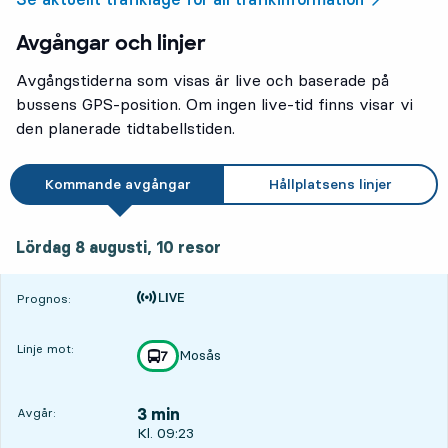
Avgångar och linjer
Avgångstiderna som visas är live och baserade på
bussens GPS-position. Om ingen live-tid finns visar vi
den planerade tidtabellstiden.
Kommande avgångar
Hållplatsens linjer
lördag 8 augusti, 10
resor
Lördag 8 augusti,
10
resor
Tiden är prognos
Prognos:
Linje mot:
Mosås
linje
7
mot
,
3 min
Avgår:
Avgår, Kl. 09:23, om 3 min
Kl. 09:23