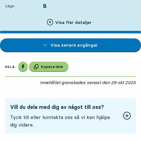
B
LÄGE,
,
Läge:
Visa fler detaljer
Visa senare avgångar
Dela på Facebook
Kopiera länk
DELA:
Innehållet granskades senast den
29 okt 2025
29
Vill du dela med dig av något till oss?
Tyck till eller kontakta oss så vi kan hjälpa
dig vidare.