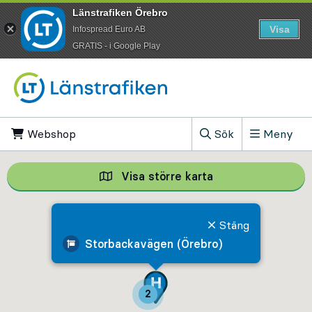
Länstrafiken Örebro
Visa
Infospread Euro AB
​GRATIS - i Google Play
Till innehåll på sidan
Webshop
, Öppnas i ny flik
Sök
Meny
, Visa sökfältet
Visa större karta
Visa större karta,
Stäng
Storbackavägen (Örebro)
2