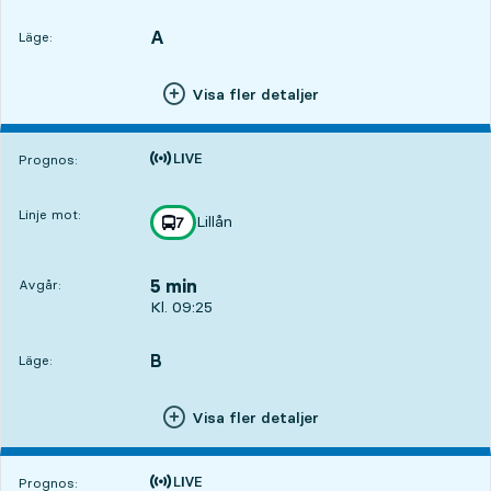
A
LÄGE,
,
Läge:
Visa fler detaljer
Tiden är prognos
Prognos:
Linje mot:
Lillån
linje
7
mot
,
5 min
Avgår:
Avgår, Kl. 09:25, om 5 min
Kl. 09:25
B
LÄGE,
,
Läge:
Visa fler detaljer
Tiden är prognos
Prognos: