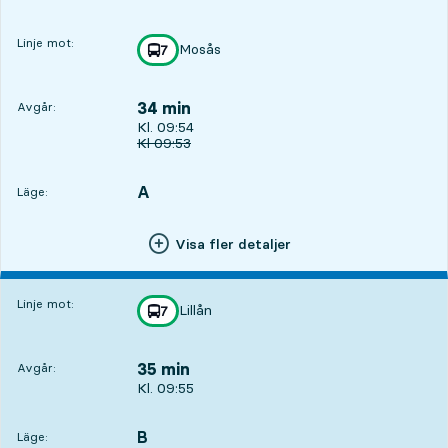
Linje mot:
Mosås
linje
7
mot
,
34 min
Avgår:
Avgår, Kl. 09:54, om 34 min
Kl. 09:54
Ursprunglig avgångstid
Kl
09:53
A
LÄGE,
,
Läge:
Visa fler detaljer
Linje mot:
Lillån
linje
7
mot
,
35 min
Avgår:
Avgår, Kl. 09:55, om 35 min
Kl. 09:55
B
LÄGE,
,
Läge: