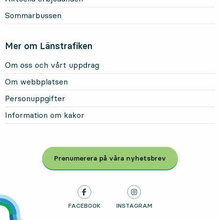
Sommarbussen
Mer om Länstrafiken
Om oss och vårt uppdrag
Om webbplatsen
Personuppgifter
Information om kakor
Prenumerera på våra nyhetsbrev
, Öppnas i modal
LÄNSTRAFIKEN PÅ
FACEBOOK
, ÖPPNAS I NY FLIK
LÄNSTRAFIKEN PÅ
INSTAGRAM
, ÖPPNAS I NY FLIK