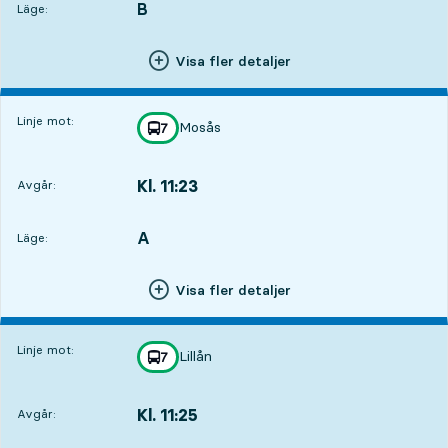
B
LÄGE,
,
Läge:
Visa fler detaljer
Linje mot:
Mosås
linje
7
mot
,
Kl. 11:23
Avgår:
,
Avgår,Kl. 11:232 tim 3 min
A
LÄGE,
,
Läge:
Visa fler detaljer
Linje mot:
Lillån
linje
7
mot
,
Kl. 11:25
Avgår:
,
Avgår,Kl. 11:252 tim 5 min