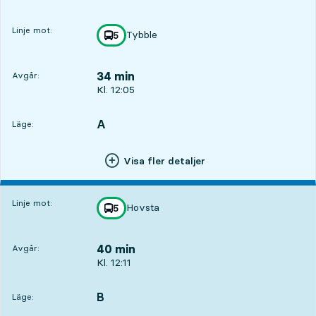
Linje mot:
Tybble
linje
5
mot
,
34 min
Avgår:
Avgår, Kl. 12:05, om 34 min
Kl. 12:05
A
LÄGE,
,
Läge:
Visa fler detaljer
Linje mot:
Hovsta
linje
5
mot
,
40 min
Avgår:
Avgår, Kl. 12:11, om 40 min
Kl. 12:11
B
LÄGE,
,
Läge: