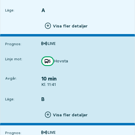
A
LÄGE,
,
Läge:
Visa fler detaljer
Tiden är prognos
Prognos:
Linje mot:
Hovsta
linje
5
mot
,
10 min
Avgår:
Avgår, Kl. 11:41, om 10 min
Kl. 11:41
B
LÄGE,
,
Läge:
Visa fler detaljer
Tiden är prognos
Prognos: