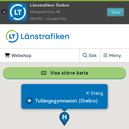
Länstrafiken Örebro
Visa
Infospread Euro AB
​GRATIS - i Google Play
Till innehåll på sidan
Webshop
, Öppnas i ny flik
Sök
Meny
, Visa sökfältet
Visa större karta
Visa större karta,
Stäng
Tullängsgymnasiet (Örebro)