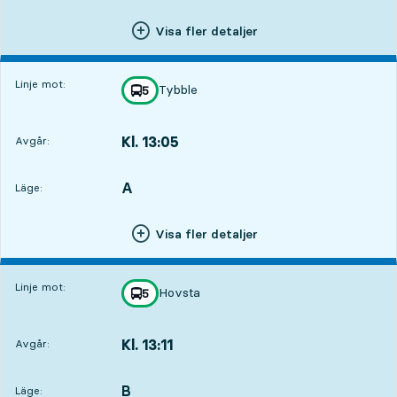
Visa fler detaljer
Linje mot:
Tybble
linje
5
mot
,
Kl. 13:05
Avgår:
,
Avgår,Kl. 13:051 tim 34 min
A
LÄGE,
,
Läge:
Visa fler detaljer
Linje mot:
Hovsta
linje
5
mot
,
Kl. 13:11
Avgår:
,
Avgår,Kl. 13:111 tim 40 min
B
LÄGE,
,
Läge: