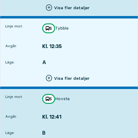
Visa fler detaljer
Linje mot:
Tybble
linje
5
mot
,
Kl. 12:35
Avgår:
,
Avgår,Kl. 12:351 tim 4 min
A
LÄGE,
,
Läge:
Visa fler detaljer
Linje mot:
Hovsta
linje
5
mot
,
Kl. 12:41
Avgår:
,
Avgår,Kl. 12:411 tim 10 min
B
LÄGE,
,
Läge: