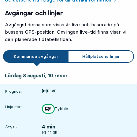
Avgångar och linjer
Avgångstiderna som visas är live och baserade på
bussens GPS-position. Om ingen live-tid finns visar vi
den planerade tidtabellstiden.
Kommande avgångar
Hållplatsens linjer
lördag 8 augusti, 10
resor
Lördag 8 augusti,
10
resor
Tiden är prognos
Prognos:
Linje mot:
Tybble
linje
5
mot
,
4 min
Avgår:
Avgår, Kl. 11:35, om 4 min
Kl. 11:35