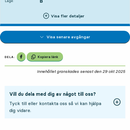
B
LÄGE,
,
Läge:
Visa fler detaljer
Visa senare avgångar
Dela på Facebook
Kopiera länk
DELA:
Innehållet granskades senast den
29 okt 2025
29
Vill du dela med dig av något till oss?
Tyck till eller kontakta oss så vi kan hjälpa
dig vidare.