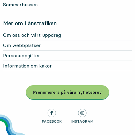
Sommarbussen
Mer om Länstrafiken
Om oss och vårt uppdrag
Om webbplatsen
Personuppgifter
Information om kakor
Prenumerera på våra nyhetsbrev
, Öppnas i modal
LÄNSTRAFIKEN PÅ
FACEBOOK
, ÖPPNAS I NY FLIK
LÄNSTRAFIKEN PÅ
INSTAGRAM
, ÖPPNAS I NY FLIK