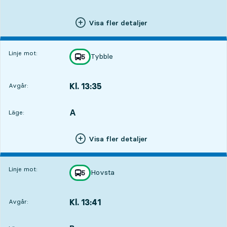
Visa fler detaljer
Linje mot:
Tybble
linje
5
mot
,
Kl. 13:35
Avgår:
,
Avgår,Kl. 13:352 tim 4 min
A
LÄGE,
,
Läge:
Visa fler detaljer
Linje mot:
Hovsta
linje
5
mot
,
Kl. 13:41
Avgår:
,
Avgår,Kl. 13:412 tim 10 min