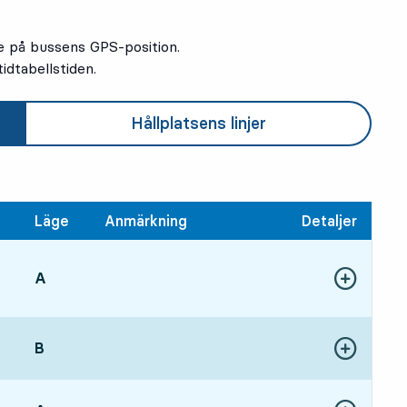
e på bussens GPS-position.
idtabellstiden.
Hållplatsens linjer
Läge
Anmärkning
Detaljer
LÄGE,
A
,
, om 2 min
Visa fler detal
ångstid
LÄGE,
B
,
Visa fler detal
, om 12 min