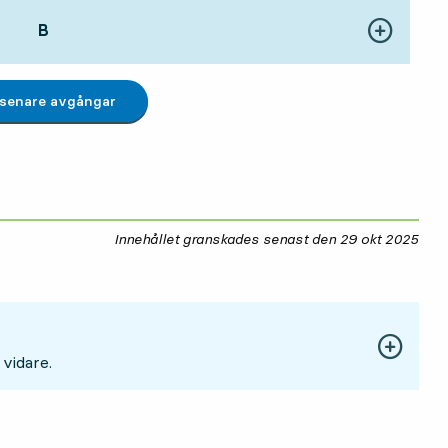
LÄGE,
B
,
Visa fler detal
 tim 12 min
 senare avgångar
Innehållet granskades senast den
29 okt 2025
29 
 vidare.