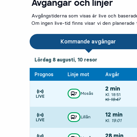
Avgångar och linjer
Avgångstiderna som visas är live och baserad
Om ingen live-tid finns visar vi den planerade t
Kommande avgångar
lördag 8 augusti, 10
resor
Lördag 8 augusti,
10
resor
Prognos
Linje mot
Avgår
2 min
Mosås
linje
7
Avgår, Kl. 18:51
Kl. 18:51
mot
,
Tiden är prognos
Ursprunglig avg
Kl
18:47
12 min
Lillån
linje
7
mot
,
Avgår, Kl. 19:01
Kl.
19:01
Tiden är prognos
28 min