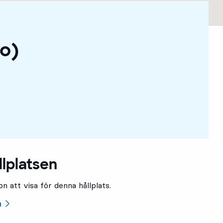
o)
llplatsen
n att visa för denna hållplats.
n