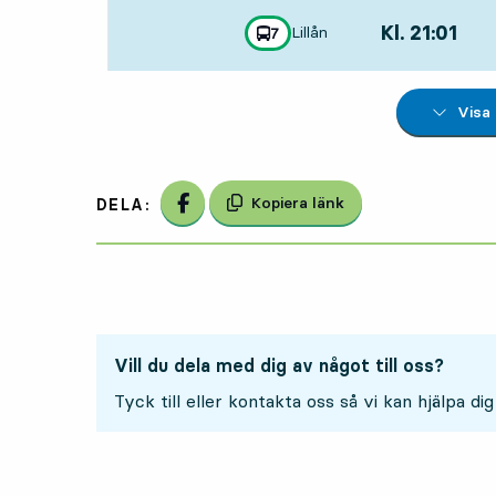
Kl. 21:01
,
Lillån
linje
7
mot
,
Avgår,Kl. 21:012
Visa
Dela på Facebook
Kopiera länk
DELA:
Vill du dela med dig av något till oss?
Tyck till eller kontakta oss så vi kan hjälpa dig