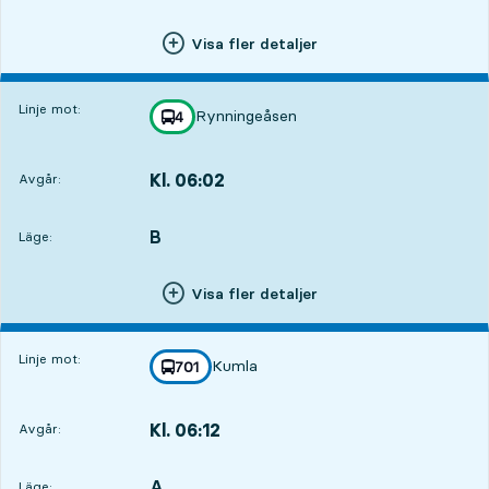
Visa fler detaljer
Linje mot:
Rynningeåsen
linje
4
mot
,
Kl. 06:02
Avgår:
,
Avgår,Kl. 06:024 tim 38 min
B
LÄGE,
,
Läge:
Visa fler detaljer
Linje mot:
Kumla
linje
701
mot
,
Kl. 06:12
Avgår:
,
Avgår,Kl. 06:124 tim 48 min
A
LÄGE,
,
Läge: