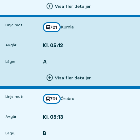
Visa fler detaljer
Linje mot:
Kumla
linje
701
mot
,
Kl. 05:12
Avgår:
,
Avgår,Kl. 05:123 tim 48 min
A
LÄGE,
,
Läge:
Visa fler detaljer
Linje mot:
Örebro
linje
701
mot
,
Kl. 05:13
Avgår:
,
Avgår,Kl. 05:133 tim 49 min
B
LÄGE,
,
Läge: