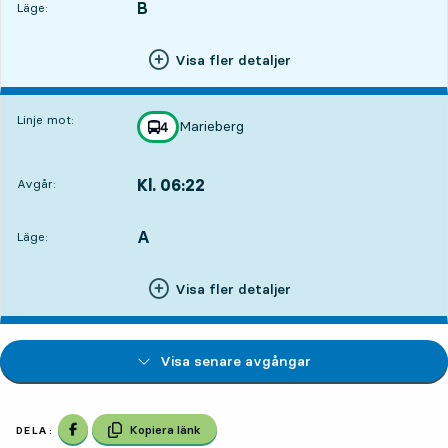
B
LÄGE,
,
Läge:
Visa fler detaljer
Linje mot:
Marieberg
linje
4
mot
,
Kl. 06:22
Avgår:
,
Avgår,Kl. 06:224 tim 58 min
A
LÄGE,
,
Läge:
Visa fler detaljer
Visa senare avgångar
Dela på Facebook
Kopiera länk
DELA: