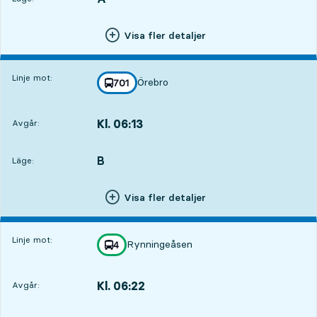
Visa fler detaljer
Linje mot:
Örebro
linje
701
mot
,
Kl. 06:13
Avgår:
,
Avgår,Kl. 06:134 tim 49 min
B
LÄGE,
,
Läge:
Visa fler detaljer
Linje mot:
Rynningeåsen
linje
4
mot
,
Kl. 06:22
Avgår:
,
Avgår,Kl. 06:224 tim 58 min