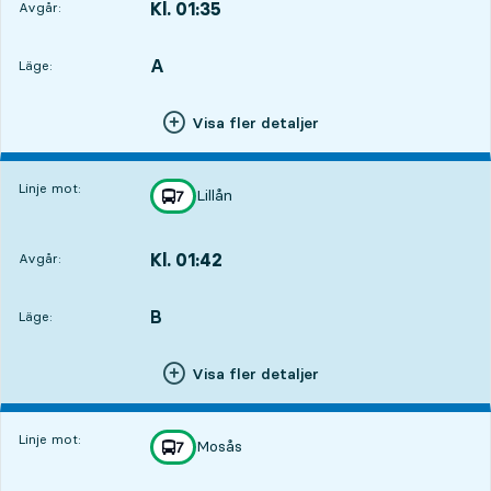
Kl. 01:35
Avgår:
,
Avgår,Kl. 01:351 tim 24 min
A
LÄGE,
,
Läge:
Visa fler detaljer
Linje mot:
Lillån
linje
7
mot
,
Kl. 01:42
Avgår:
,
Avgår,Kl. 01:421 tim 31 min
B
LÄGE,
,
Läge:
Visa fler detaljer
Linje mot:
Mosås
linje
7
mot
,