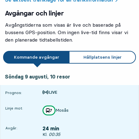
Avgångar och linjer
Avgångstiderna som visas är live och baserade på
bussens GPS-position. Om ingen live-tid finns visar vi
den planerade tidtabellstiden.
Kommande avgångar
Hållplatsens linjer
söndag 9 augusti, 10
resor
Söndag 9 augusti,
10
resor
Tiden är prognos
Prognos:
Linje mot:
Mosås
linje
7
mot
,
24 min
Avgår:
Avgår, Kl. 00:35, om 24 min
Kl.
00:35