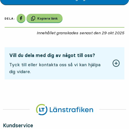
Dela på Facebook
Kopiera länk
DELA:
Innehållet granskades senast den
29 okt 2025
29
Vill du dela med dig av något till oss?
Tyck till eller kontakta oss så vi kan hjälpa
dig vidare.
Kundservice