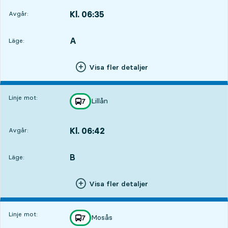
Kl. 06:35
Avgår:
,
Avgår,Kl. 06:356 tim 24 min
A
LÄGE,
,
Läge:
Visa fler detaljer
Linje mot:
Lillån
linje
7
mot
,
Kl. 06:42
Avgår:
,
Avgår,Kl. 06:426 tim 31 min
B
LÄGE,
,
Läge:
Visa fler detaljer
Linje mot:
Mosås
linje
7
mot
,