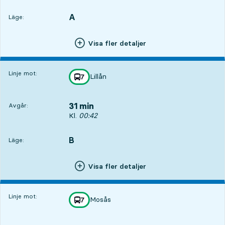
A
LÄGE,
,
Läge:
Visa fler detaljer
Linje mot:
Lillån
linje
7
mot
,
31 min
Avgår:
Avgår, Kl. 00:42, om 31 min
Kl.
00:42
B
LÄGE,
,
Läge:
Visa fler detaljer
Linje mot:
Mosås
linje
7
mot
,