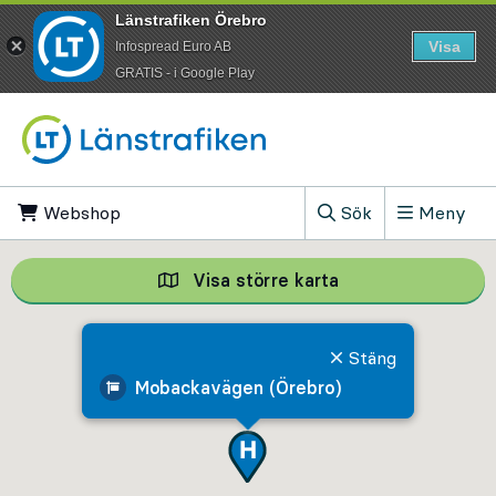
Länstrafiken Örebro
Visa
Infospread Euro AB
​GRATIS - i Google Play
Till innehåll på sidan
Webshop
, Öppnas i ny flik
Sök
Meny
, Visa sökfältet
Visa större karta
Visa större karta,
Stäng
Mobackavägen (Örebro)