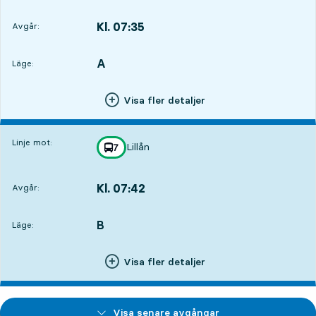
Kl. 07:35
Avgår:
,
Avgår,Kl. 07:357 tim 24 min
A
LÄGE,
,
Läge:
Visa fler detaljer
Linje mot:
Lillån
linje
7
mot
,
Kl. 07:42
Avgår:
,
Avgår,Kl. 07:427 tim 31 min
B
LÄGE,
,
Läge:
Visa fler detaljer
Visa senare avgångar