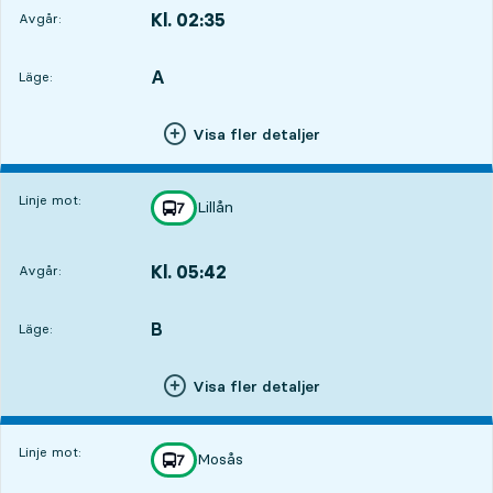
Kl. 02:35
Avgår:
,
Avgår,Kl. 02:352 tim 24 min
A
LÄGE,
,
Läge:
Visa fler detaljer
Linje mot:
Lillån
linje
7
mot
,
Kl. 05:42
Avgår:
,
Avgår,Kl. 05:425 tim 31 min
B
LÄGE,
,
Läge:
Visa fler detaljer
Linje mot:
Mosås
linje
7
mot
,