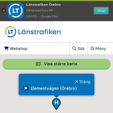
Länstrafiken Örebro
Visa
Infospread Euro AB
​GRATIS - i Google Play
Till innehåll på sidan
Webshop
, Öppnas i ny flik
Sök
Meny
, Visa sökfältet
Visa större karta
Visa större karta,
Stäng
Elementvägen (Örebro)