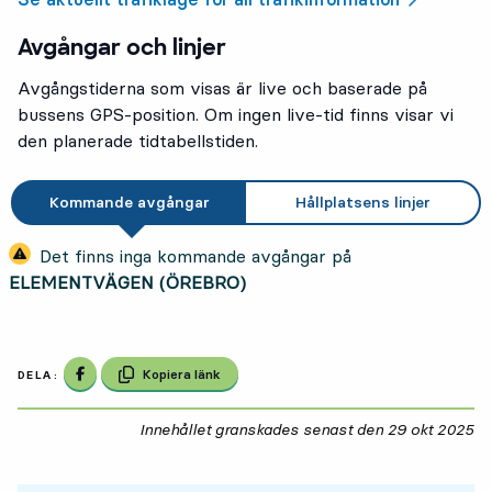
Avgångar och linjer
Avgångstiderna som visas är live och baserade på
bussens GPS-position. Om ingen live-tid finns visar vi
den planerade tidtabellstiden.
Kommande avgångar
Hållplatsens linjer
Det finns inga kommande avgångar på
ELEMENTVÄGEN (ÖREBRO)
Dela på Facebook
Kopiera länk
DELA:
Innehållet granskades senast den
29 okt 2025
29