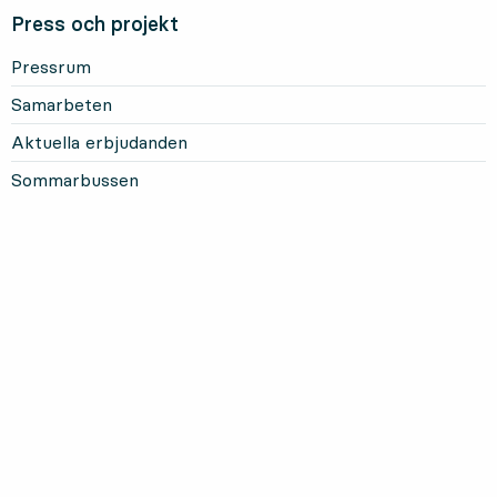
Press och projekt
Pressrum
Samarbeten
Aktuella erbjudanden
Sommarbussen
Mer om Länstrafiken
Om oss och vårt uppdrag
Om webbplatsen
Personuppgifter
Information om kakor