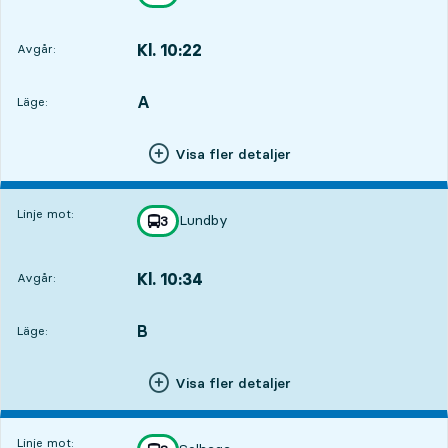
mot
,
Kl. 10:22
Avgår:
,
Avgår,Kl. 10:221 tim 10 min
A
LÄGE,
,
Läge:
Visa fler detaljer
Linje mot:
Lundby
linje
3
mot
,
Kl. 10:34
Avgår:
,
Avgår,Kl. 10:341 tim 22 min
B
LÄGE,
,
Läge:
Visa fler detaljer
Linje mot: