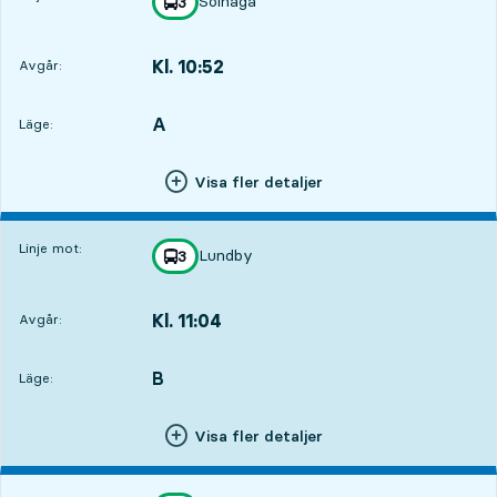
Solhaga
linje
3
mot
,
Kl. 10:52
Avgår:
,
Avgår,Kl. 10:521 tim 40 min
A
LÄGE,
,
Läge:
Visa fler detaljer
Linje mot:
Lundby
linje
3
mot
,
Kl. 11:04
Avgår:
,
Avgår,Kl. 11:041 tim 52 min
B
LÄGE,
,
Läge:
Visa fler detaljer