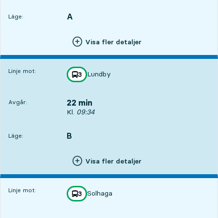
A
LÄGE,
,
Läge:
Visa fler detaljer
Linje mot:
Lundby
linje
3
mot
,
22 min
Avgår:
Avgår, Kl. 09:34, om 22 min
Kl.
09:34
B
LÄGE,
,
Läge:
Visa fler detaljer
Linje mot:
Solhaga
linje
3
mot
,