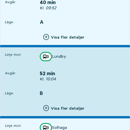
40 min
Avgår:
Avgår, Kl. 09:52, om 40 min
Kl.
09:52
A
LÄGE,
,
Läge:
Visa fler detaljer
Linje mot:
Lundby
linje
3
mot
,
52 min
Avgår:
Avgår, Kl. 10:04, om 52 min
Kl.
10:04
B
LÄGE,
,
Läge:
Visa fler detaljer
Linje mot:
Solhaga
linje
3