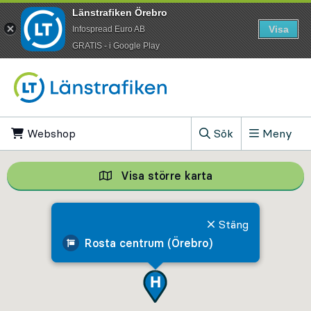
Länstrafiken Örebro
Visa
Infospread Euro AB
​GRATIS - i Google Play
Till innehåll på sidan
Webshop
, Öppnas i ny flik
Sök
Meny
, Visa sökfältet
Visa större karta
Visa större karta,
Stäng
Rosta centrum (Örebro)