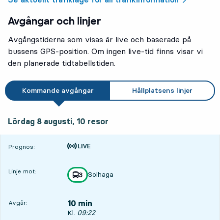
Avgångar och linjer
Avgångstiderna som visas är live och baserade på
bussens GPS-position. Om ingen live-tid finns visar vi
den planerade tidtabellstiden.
Kommande avgångar
Hållplatsens linjer
lördag 8 augusti, 10
resor
Lördag 8 augusti,
10
resor
Tiden är prognos
Prognos:
Linje mot:
Solhaga
linje
3
mot
,
10 min
Avgår:
Avgår, Kl. 09:22, om 10 min
Kl.
09:22