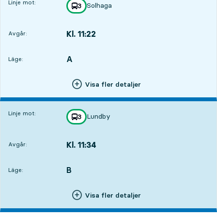
Linje mot:
Solhaga
linje
3
mot
,
Kl. 11:22
Avgår:
,
Avgår,Kl. 11:222 tim 10 min
A
LÄGE,
,
Läge:
Visa fler detaljer
Linje mot:
Lundby
linje
3
mot
,
Kl. 11:34
Avgår:
,
Avgår,Kl. 11:342 tim 22 min
B
LÄGE,
,
Läge:
Visa fler detaljer