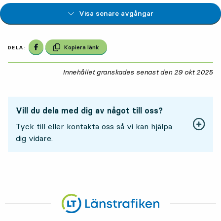
Visa senare avgångar
Dela på Facebook
Kopiera länk
DELA:
Innehållet granskades senast den
29 okt 2025
29
Vill du dela med dig av något till oss?
Tyck till eller kontakta oss så vi kan hjälpa
dig vidare.