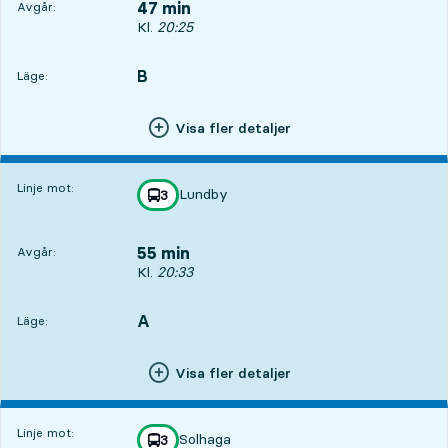
47 min
Avgår:
Avgår, Kl. 20:25, om 47 min
Kl.
20:25
B
LÄGE,
,
Läge:
Visa fler detaljer
Linje mot:
Lundby
linje
3
mot
,
55 min
Avgår:
Avgår, Kl. 20:33, om 55 min
Kl.
20:33
A
LÄGE,
,
Läge:
Visa fler detaljer
Linje mot:
Solhaga
linje
3