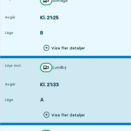
Solhaga
linje
3
mot
,
Kl. 21:25
Avgår:
,
Avgår,Kl. 21:251 tim 47 min
B
LÄGE,
,
Läge:
Visa fler detaljer
Linje mot:
Lundby
linje
3
mot
,
Kl. 21:33
Avgår:
,
Avgår,Kl. 21:331 tim 55 min
A
LÄGE,
,
Läge:
Visa fler detaljer