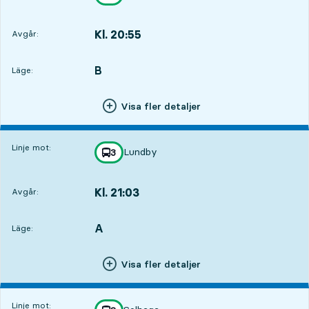
mot
,
Kl. 20:55
Avgår:
,
Avgår,Kl. 20:551 tim 17 min
B
LÄGE,
,
Läge:
Visa fler detaljer
Linje mot:
Lundby
linje
3
mot
,
Kl. 21:03
Avgår:
,
Avgår,Kl. 21:031 tim 25 min
A
LÄGE,
,
Läge:
Visa fler detaljer
Linje mot: