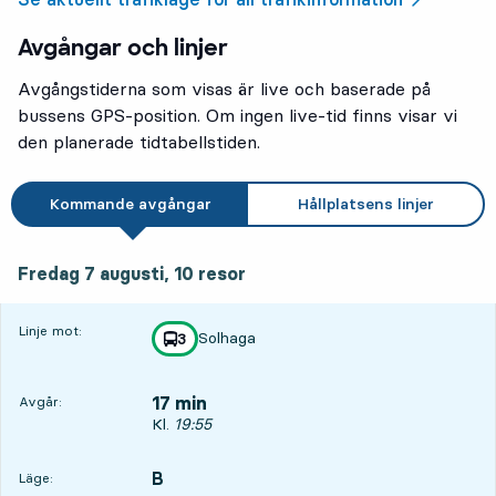
Avgångar och linjer
Avgångstiderna som visas är live och baserade på
bussens GPS-position. Om ingen live-tid finns visar vi
den planerade tidtabellstiden.
Kommande avgångar
Hållplatsens linjer
fredag 7 augusti, 10
resor
Fredag 7 augusti,
10
resor
Linje mot:
Solhaga
linje
3
mot
,
17 min
Avgår:
Avgår, Kl. 19:55, om 17 min
Kl.
19:55
B
LÄGE,
,
Läge: