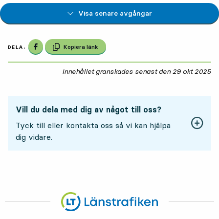
Visa senare avgångar
Dela på Facebook
Kopiera länk
DELA:
Innehållet granskades senast den
29 okt 2025
29
Vill du dela med dig av något till oss?
Tyck till eller kontakta oss så vi kan hjälpa
dig vidare.