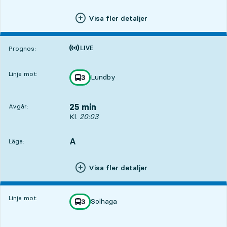
Visa fler detaljer
Tiden är prognos
Prognos:
Linje mot:
Lundby
linje
3
mot
,
25 min
Avgår:
Avgår, Kl. 20:03, om 25 min
Kl.
20:03
A
LÄGE,
,
Läge:
Visa fler detaljer
Linje mot:
Solhaga
linje
3
mot
,