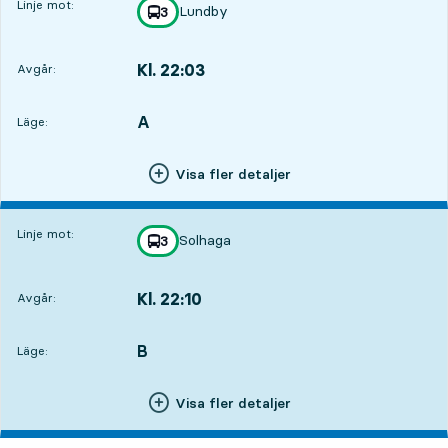
Linje mot:
Lundby
linje
3
mot
,
Kl. 22:03
Avgår:
,
Avgår,Kl. 22:032 tim 25 min
A
LÄGE,
,
Läge:
Visa fler detaljer
Linje mot:
Solhaga
linje
3
mot
,
Kl. 22:10
Avgår:
,
Avgår,Kl. 22:102 tim 32 min
B
LÄGE,
,
Läge:
Visa fler detaljer