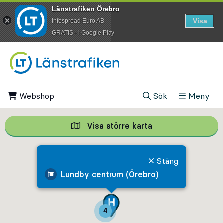
Länstrafiken Örebro
Visa
Infospread Euro AB
​GRATIS - i Google Play
Till innehåll på sidan
Webshop
, Öppnas i ny flik
Sök
Meny
, Visa sökfältet
Visa större karta
Visa större karta,
Stäng
Lundby centrum (Örebro)
4