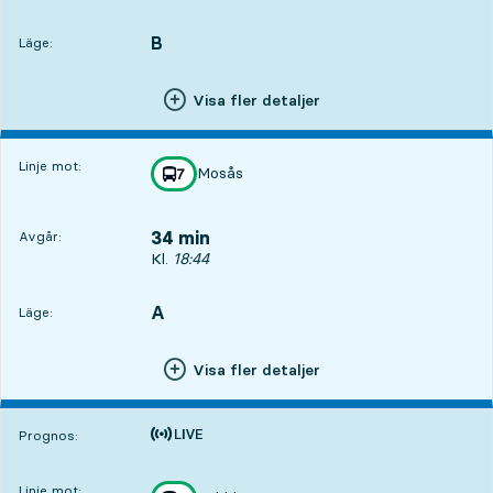
B
LÄGE,
,
Läge:
Visa fler detaljer
Linje mot:
Mosås
linje
7
mot
,
34 min
Avgår:
Avgår, Kl. 18:44, om 34 min
Kl.
18:44
A
LÄGE,
,
Läge:
Visa fler detaljer
Tiden är prognos
Prognos:
Linje mot: