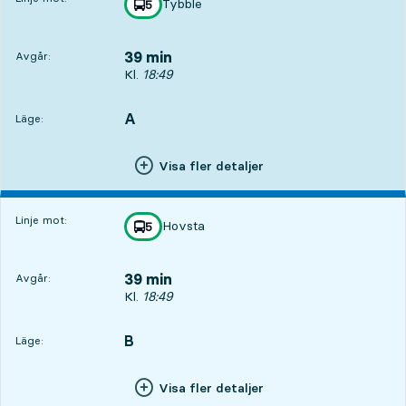
Tybble
linje
5
mot
,
39 min
Avgår:
Avgår, Kl. 18:49, om 39 min
Kl.
18:49
A
LÄGE,
,
Läge:
Visa fler detaljer
Linje mot:
Hovsta
linje
5
mot
,
39 min
Avgår:
Avgår, Kl. 18:49, om 39 min
Kl.
18:49
B
LÄGE,
,
Läge:
Visa fler detaljer