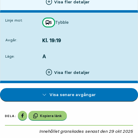
Visa fler detaljer
Linje mot:
Tybble
linje
5
mot
,
Kl. 19:19
Avgår:
,
Avgår,Kl. 19:191 tim 9 min
A
LÄGE,
,
Läge:
Visa fler detaljer
Visa senare avgångar
Dela på Facebook
Kopiera länk
DELA:
Innehållet granskades senast den
29 okt 2025
29