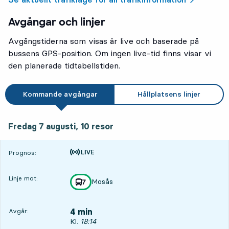
Avgångar och linjer
Avgångstiderna som visas är live och baserade på
bussens GPS-position. Om ingen live-tid finns visar vi
den planerade tidtabellstiden.
Kommande avgångar
Hållplatsens linjer
fredag 7 augusti, 10
resor
Fredag 7 augusti,
10
resor
Tiden är prognos
Prognos:
Linje mot:
Mosås
linje
7
mot
,
4 min
Avgår:
Avgår, Kl. 18:14, om 4 min
Kl.
18:14