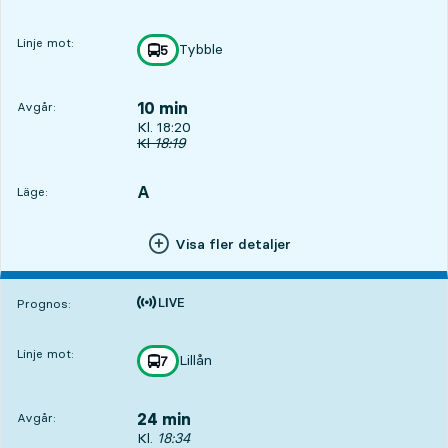
Linje mot:
Tybble
linje
5
mot
,
10 min
Avgår:
Avgår, Kl. 18:20, om 10 min
Kl. 18:20
Ursprunglig avgångstid
Kl
18:19
A
LÄGE,
,
Läge:
Visa fler detaljer
Tiden är prognos
Prognos:
Linje mot:
Lillån
linje
7
mot
,
24 min
Avgår:
Avgår, Kl. 18:34, om 24 min
Kl.
18:34