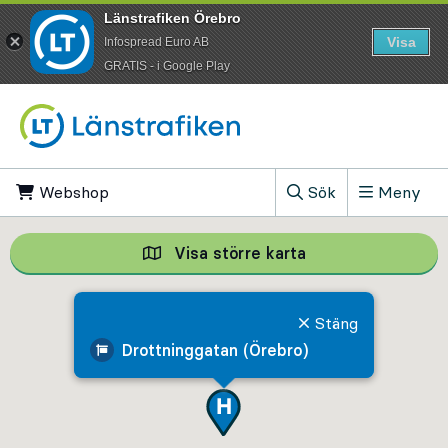
Länstrafiken Örebro
Visa
Infospread Euro AB
​GRATIS - i Google Play
Till innehåll på sidan
Webshop
, Öppnas i ny flik
Sök
Meny
, Visa sökfältet
Visa större karta
Visa större karta,
Stäng
Drottninggatan (Örebro)