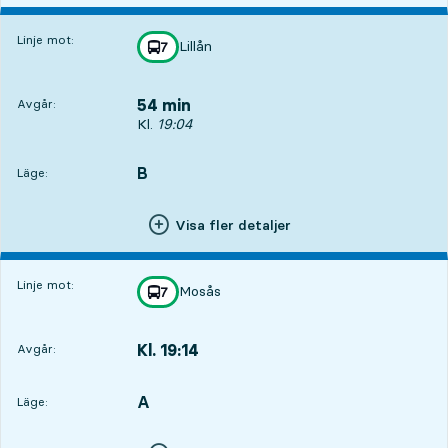
Linje mot:
Lillån
linje
7
mot
,
54 min
Avgår:
Avgår, Kl. 19:04, om 54 min
Kl.
19:04
B
LÄGE,
,
Läge:
Visa fler detaljer
Linje mot:
Mosås
linje
7
mot
,
Kl. 19:14
Avgår:
,
Avgår,Kl. 19:141 tim 4 min
A
LÄGE,
,
Läge: