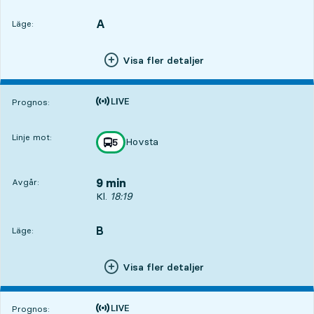
A
LÄGE,
,
Läge:
Visa fler detaljer
Tiden är prognos
Prognos:
Linje mot:
Hovsta
linje
5
mot
,
9 min
Avgår:
Avgår, Kl. 18:19, om 9 min
Kl.
18:19
B
LÄGE,
,
Läge:
Visa fler detaljer
Tiden är prognos
Prognos: