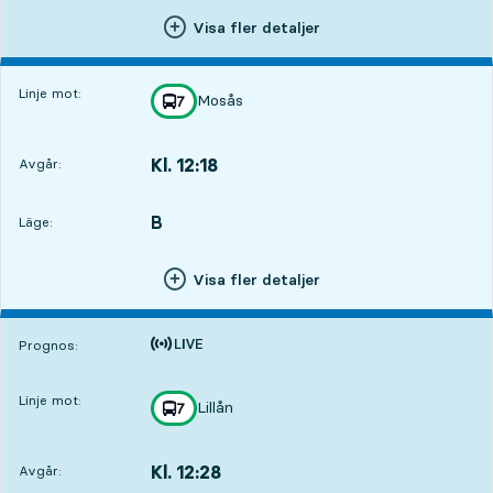
Visa fler detaljer
Linje mot:
Mosås
linje
7
mot
,
Kl. 12:18
Avgår:
,
Avgår,Kl. 12:181 tim 3 min
B
LÄGE,
,
Läge:
Visa fler detaljer
Tiden är prognos
Prognos:
Linje mot:
Lillån
linje
7
mot
,
Kl. 12:28
Avgår:
,
Avgår,Kl. 12:281 tim 13 min