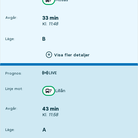
mot
,
33 min
Avgår:
Avgår, Kl. 11:48, om 33 min
Kl.
11:48
B
LÄGE,
,
Läge:
Visa fler detaljer
Tiden är prognos
Prognos:
Linje mot:
Lillån
linje
7
mot
,
43 min
Avgår:
Avgår, Kl. 11:58, om 43 min
Kl.
11:58
A
LÄGE,
,
Läge: