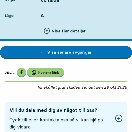
Kl. 13:28
,
Avgår,Kl. 13:282 tim 13 min
A
LÄGE,
,
Läge:
Visa fler detaljer
Visa senare avgångar
Dela på Facebook
Kopiera länk
DELA:
Innehållet granskades senast den
29 okt 2025
29
Vill du dela med dig av något till oss?
Tyck till eller kontakta oss så vi kan hjälpa
dig vidare.