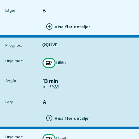
B
LÄGE,
,
Läge:
Visa fler detaljer
Tiden är prognos
Prognos:
Linje mot:
Lillån
linje
7
mot
,
13 min
Avgår:
Avgår, Kl. 11:28, om 13 min
Kl.
11:28
A
LÄGE,
,
Läge:
Visa fler detaljer
Linje mot:
Mosås
linje
7