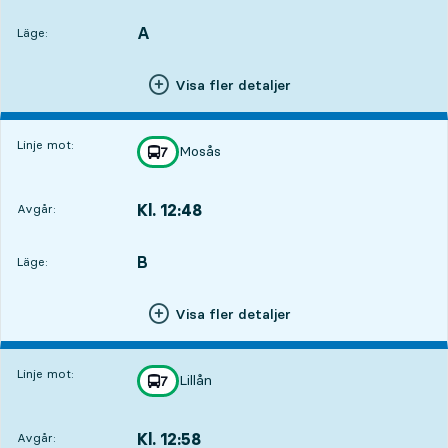
A
LÄGE,
,
Läge:
Visa fler detaljer
Linje mot:
Mosås
linje
7
mot
,
Kl. 12:48
Avgår:
,
Avgår,Kl. 12:481 tim 33 min
B
LÄGE,
,
Läge:
Visa fler detaljer
Linje mot:
Lillån
linje
7
mot
,
Kl. 12:58
Avgår:
,