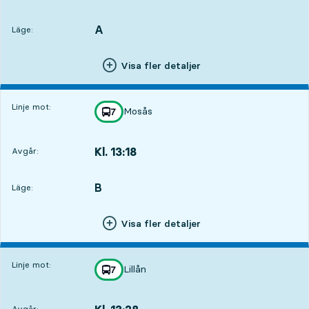
Avgår,Kl. 12:581 tim 43 min
A
LÄGE,
,
Läge:
Visa fler detaljer
Linje mot:
Mosås
linje
7
mot
,
Kl. 13:18
Avgår:
,
Avgår,Kl. 13:182 tim 3 min
B
LÄGE,
,
Läge:
Visa fler detaljer
Linje mot:
Lillån
linje
7
mot
,
Avgår: