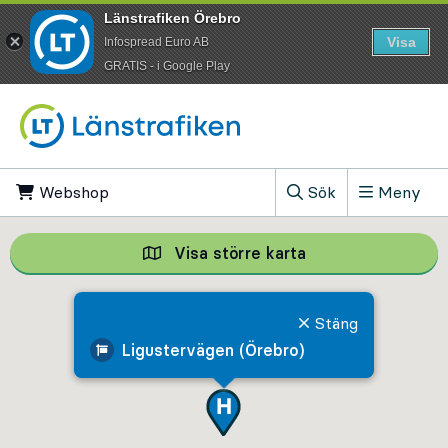
Länstrafiken Örebro
Visa
Infospread Euro AB
​GRATIS - i Google Play
Till innehåll på sidan
Webshop
, Öppnas i ny flik
Sök
Meny
, Visa sökfältet
Visa större karta
Visa större karta,
Stäng
Ligustervägen (Örebro)