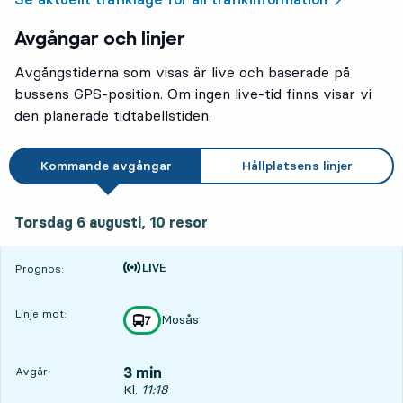
Avgångar och linjer
Avgångstiderna som visas är live och baserade på
bussens GPS-position. Om ingen live-tid finns visar vi
den planerade tidtabellstiden.
Kommande avgångar
Hållplatsens linjer
torsdag 6 augusti, 10
resor
Torsdag 6 augusti,
10
resor
Tiden är prognos
Prognos:
Linje mot:
Mosås
linje
7
mot
,
3 min
Avgår:
Avgår, Kl. 11:18, om 3 min
Kl.
11:18