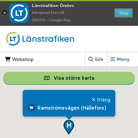
Länstrafiken Örebro
Visa
Infospread Euro AB
​GRATIS - i Google Play
Till innehåll på sidan
Webshop
, Öppnas i ny flik
Sök
Meny
, Visa sökfältet
Visa större karta
Visa större karta,
Stäng
Ramströmsvägen (Hällefors)