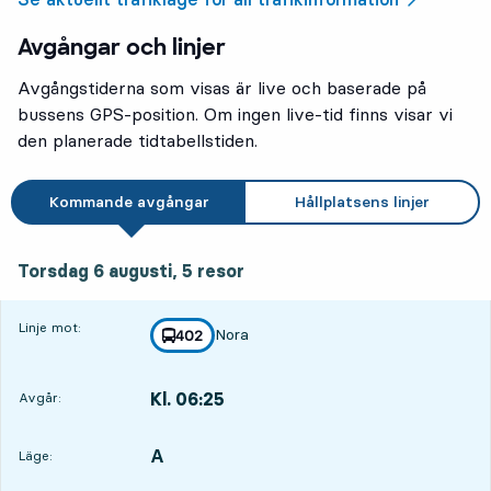
Avgångar och linjer
Avgångstiderna som visas är live och baserade på
bussens GPS-position. Om ingen live-tid finns visar vi
den planerade tidtabellstiden.
Kommande avgångar
Hållplatsens linjer
torsdag 6 augusti, 5
resor
Torsdag 6 augusti,
5
resor
Linje mot:
Nora
linje
402
mot
,
Kl. 06:25
Avgår:
,
Avgår,Kl. 06:251 tim 26 min
A
LÄGE,
,
Läge: