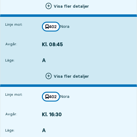
Visa fler detaljer
Linje mot:
Nora
linje
402
mot
,
Kl. 08:45
Avgår:
,
Avgår,Kl. 08:453 tim 46 min
A
LÄGE,
,
Läge:
Visa fler detaljer
Linje mot:
Nora
linje
402
mot
,
Kl. 16:30
Avgår:
,
Avgår,Kl. 16:3011 tim 31 min
A
LÄGE,
,
Läge: