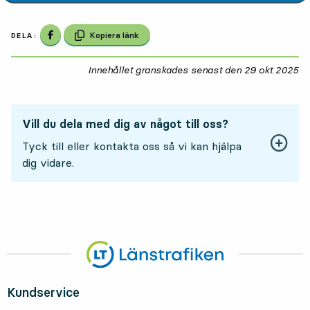
Dela på Facebook
Kopiera länk
DELA:
Innehållet granskades senast den
29 okt 2025
29
Vill du dela med dig av något till oss?
Tyck till eller kontakta oss så vi kan hjälpa
dig vidare.
Kundservice