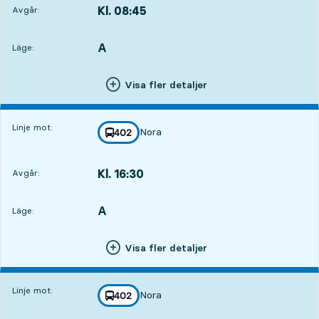
Kl. 08:45
Avgår:
,
Avgår,Kl. 08:453 tim 46 min
A
LÄGE,
,
Läge:
Visa fler detaljer
Linje mot:
Nora
linje
402
mot
,
Kl. 16:30
Avgår:
,
Avgår,Kl. 16:3011 tim 31 min
A
LÄGE,
,
Läge:
Visa fler detaljer
Linje mot:
Nora
linje
402
mot
,