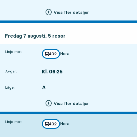
Visa fler detaljer
fredag 7 augusti, 5
resor
Fredag 7 augusti,
5
resor
Linje mot:
Nora
linje
402
mot
,
Kl. 06:25
Avgår:
,
Avgår,Kl. 06:251 tim 26 min
A
LÄGE,
,
Läge:
Visa fler detaljer
Linje mot:
Nora
linje
402
mot
,