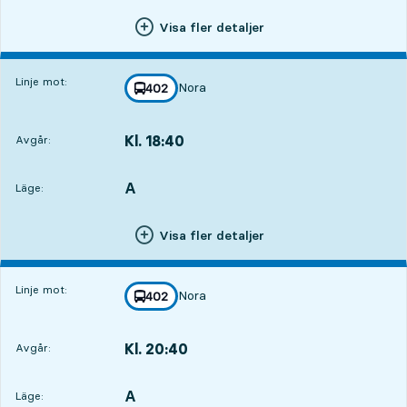
Visa fler detaljer
Linje mot:
Nora
linje
402
mot
,
Kl. 18:40
Avgår:
,
Avgår,Kl. 18:4013 tim 41 min
A
LÄGE,
,
Läge:
Visa fler detaljer
Linje mot:
Nora
linje
402
mot
,
Kl. 20:40
Avgår:
,
Avgår,Kl. 20:4015 tim 41 min
A
LÄGE,
,
Läge: