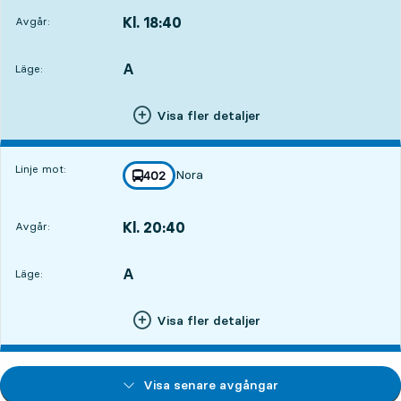
Kl. 18:40
Avgår:
,
Avgår,Kl. 18:4013 tim 41 min
A
LÄGE,
,
Läge:
Visa fler detaljer
Linje mot:
Nora
linje
402
mot
,
Kl. 20:40
Avgår:
,
Avgår,Kl. 20:4015 tim 41 min
A
LÄGE,
,
Läge:
Visa fler detaljer
Visa senare avgångar