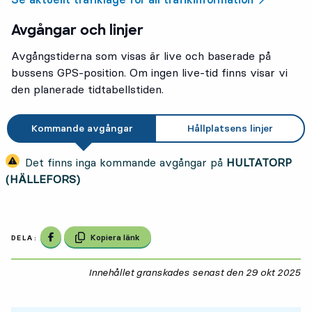
Avgångar och linjer
Avgångstiderna som visas är live och baserade på
bussens GPS-position. Om ingen live-tid finns visar vi
den planerade tidtabellstiden.
Kommande avgångar
Hållplatsens linjer
Det finns inga kommande avgångar på
HULTATORP
(HÄLLEFORS)
Dela på Facebook
Kopiera länk
DELA:
Innehållet granskades senast den
29 okt 2025
29