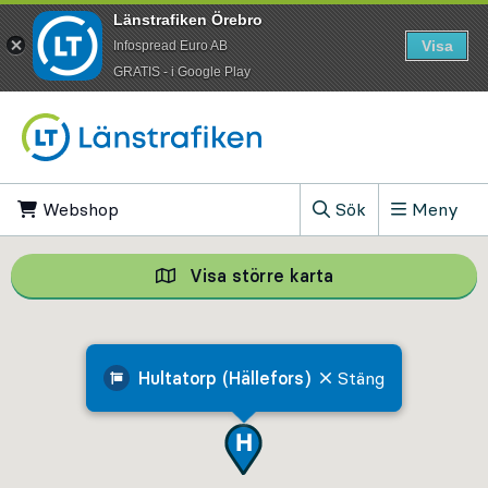
Länstrafiken Örebro
Visa
Infospread Euro AB
​GRATIS - i Google Play
Till innehåll på sidan
Webshop
, Öppnas i ny flik
Sök
Meny
, Visa sökfältet
Visa större karta
Visa större karta,
Hultatorp (Hällefors)
Stäng