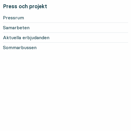
Press och projekt
Pressrum
Samarbeten
Aktuella erbjudanden
Sommarbussen
Mer om Länstrafiken
Om oss och vårt uppdrag
Om webbplatsen
Personuppgifter
Information om kakor