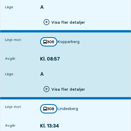
A
LÄGE,
,
Läge:
Visa fler detaljer
Linje mot:
Kopparberg
linje
308
mot
,
Kl. 08:57
Avgår:
,
Avgår,Kl. 08:5714 tim 30 min
A
LÄGE,
,
Läge:
Visa fler detaljer
Linje mot:
Lindesberg
linje
308
mot
,
Kl. 13:34
Avgår:
,