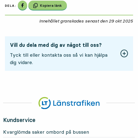
Dela på Facebook
Kopiera länk
DELA:
Innehållet granskades senast den
29 okt 2025
29
Vill du dela med dig av något till oss?
Tyck till eller kontakta oss så vi kan hjälpa
dig vidare.
Kundservice
Kvarglömda saker ombord på bussen