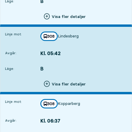
B
LÄGE,
,
Läge:
Visa fler detaljer
Linje mot:
Lindesberg
linje
308
mot
,
Kl. 05:42
Avgår:
,
Avgår,Kl. 05:4211 tim 15 min
B
LÄGE,
,
Läge:
Visa fler detaljer
Linje mot:
Kopparberg
linje
308
mot
,
Kl. 06:37
Avgår:
,
Avgår,Kl. 06:3712 tim 10 min