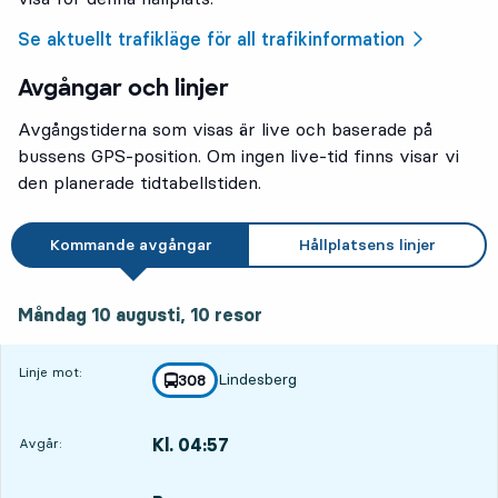
Se aktuellt trafikläge för all trafikinformation
Avgångar och linjer
Avgångstiderna som visas är live och baserade på
bussens GPS-position. Om ingen live-tid finns visar vi
den planerade tidtabellstiden.
Kommande avgångar
Hållplatsens linjer
måndag 10 augusti, 10
resor
Måndag 10 augusti,
10
resor
Linje mot:
Lindesberg
linje
308
mot
,
Kl. 04:57
Avgår:
,
Avgår,Kl. 04:5710 tim 30 min