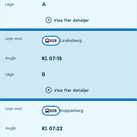
A
LÄGE,
,
Läge:
Visa fler detaljer
Linje mot:
Lindesberg
linje
308
mot
,
Kl. 07:13
Avgår:
,
Avgår,Kl. 07:1312 tim 46 min
B
LÄGE,
,
Läge:
Visa fler detaljer
Linje mot:
Kopparberg
linje
308
mot
,
Kl. 07:22
Avgår:
,
Avgår,Kl. 07:2212 tim 55 min