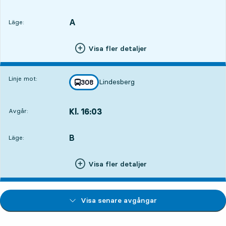
Avgår,Kl. 15:2821 tim 1 min
A
LÄGE,
,
Läge:
Visa fler detaljer
Linje mot:
Lindesberg
linje
308
mot
,
Kl. 16:03
Avgår:
,
Avgår,Kl. 16:0321 tim 36 min
B
LÄGE,
,
Läge:
Visa fler detaljer
Visa senare avgångar