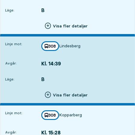
Avgår,Kl. 13:3419 tim 7 min
B
LÄGE,
,
Läge:
Visa fler detaljer
Linje mot:
Lindesberg
linje
308
mot
,
Kl. 14:39
Avgår:
,
Avgår,Kl. 14:3920 tim 12 min
B
LÄGE,
,
Läge:
Visa fler detaljer
Linje mot:
Kopparberg
linje
308
mot
,
Kl. 15:28
Avgår:
,