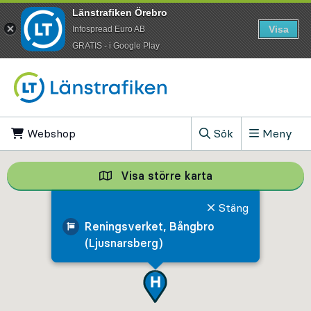
Länstrafiken Örebro
Visa
Infospread Euro AB
​GRATIS - i Google Play
Till innehåll på sidan
Webshop
, Öppnas i ny flik
Sök
Meny
, Visa sökfältet
Visa större karta
Visa större karta,
Stäng
Reningsverket, Bångbro
(Ljusnarsberg)