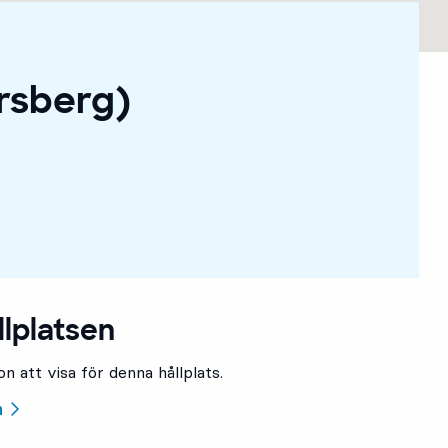
rsberg)
llplatsen
n att visa för denna hållplats.
n