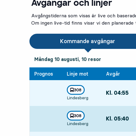
Avgångar och linjer
Avgångstiderna som visas är live och baserad
Om ingen live-tid finns visar vi den planerade t
Kommande avgångar
måndag 10 augusti, 10
resor
Måndag 10 augusti,
10
resor
Prognos
Linje mot
Avgår
linje
308
Kl. 04:55
,
mot
,
Lindesberg
Avgår,Kl. 04:55
linje
308
Kl. 05:40
,
mot
,
Lindesberg
Avgår,Kl. 05:4