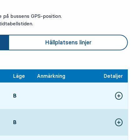
e på bussens GPS-position.
idtabellstiden.
Hållplatsens linjer
Läge
Anmärkning
Detaljer
LÄGE,
B
,
Visa fler detal
11 tim 58 min
LÄGE,
B
,
Visa fler detal
012 tim 43 min