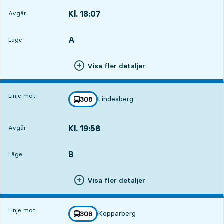
Kl. 18:07
Avgår:
,
Avgår,Kl. 18:079 tim 27 min
A
LÄGE,
,
Läge:
Visa fler detaljer
Linje mot:
Lindesberg
linje
308
mot
,
Kl. 19:58
Avgår:
,
Avgår,Kl. 19:5811 tim 18 min
B
LÄGE,
,
Läge:
Visa fler detaljer
Linje mot:
Kopparberg
linje
308
mot
,