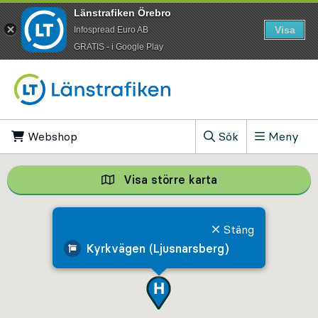
Länstrafiken Örebro
Visa
Infospread Euro AB
​GRATIS - i Google Play
Till innehåll på sidan
Webshop
, Öppnas i ny flik
Sök
Meny
, Visa sökfältet
Visa större karta
Visa större karta,
Stäng
Kyrkvägen (Ljusnarsberg)