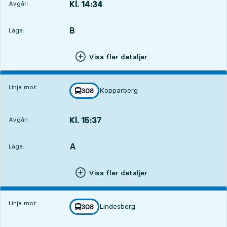
Kl. 14:34
Avgår:
,
Avgår,Kl. 14:345 tim 54 min
B
LÄGE,
,
Läge:
Visa fler detaljer
Linje mot:
Kopparberg
linje
308
mot
,
Kl. 15:37
Avgår:
,
Avgår,Kl. 15:376 tim 57 min
A
LÄGE,
,
Läge:
Visa fler detaljer
Linje mot:
Lindesberg
linje
308
mot
,