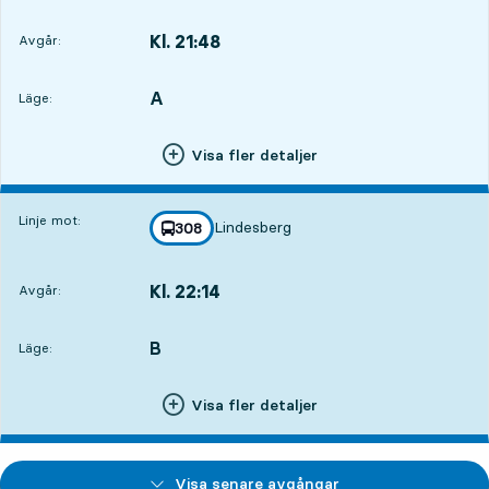
Kl. 21:48
Avgår:
,
Avgår,Kl. 21:4813 tim 8 min
A
LÄGE,
,
Läge:
Visa fler detaljer
Linje mot:
Lindesberg
linje
308
mot
,
Kl. 22:14
Avgår:
,
Avgår,Kl. 22:1413 tim 34 min
B
LÄGE,
,
Läge:
Visa fler detaljer
Visa senare avgångar