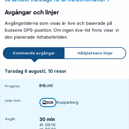
Avgångar och linjer
Avgångstiderna som visas är live och baserade på
bussens GPS-position. Om ingen live-tid finns visar vi
den planerade tidtabellstiden.
Kommande avgångar
Hållplatsens linjer
torsdag 6 augusti, 10
resor
Torsdag 6 augusti,
10
resor
Tiden är prognos
Prognos:
Linje mot:
Kopparberg
linje
308
mot
,
30 min
Avgår:
Avgår, Kl. 09:10, om 30 min
Kl. 09:10