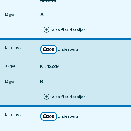
Ursprunglig avgångstid
Kl
09:06
A
LÄGE,
,
Läge:
Visa fler detaljer
Linje mot:
Lindesberg
linje
308
mot
,
Kl. 13:29
Avgår:
,
Avgår,Kl. 13:294 tim 49 min
B
LÄGE,
,
Läge:
Visa fler detaljer
Linje mot:
Lindesberg
linje
308
mot
,