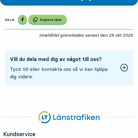
Dela på Facebook
Kopiera länk
DELA:
Innehållet granskades senast den
29 okt 2025
29
Vill du dela med dig av något till oss?
Tyck till eller kontakta oss så vi kan hjälpa
dig vidare.
Kundservice