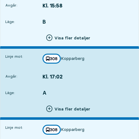
Kl. 15:58
Avgår:
,
Avgår,Kl. 15:587 tim 18 min
B
LÄGE,
,
Läge:
Visa fler detaljer
Linje mot:
Kopparberg
linje
308
mot
,
Kl. 17:02
Avgår:
,
Avgår,Kl. 17:028 tim 22 min
A
LÄGE,
,
Läge:
Visa fler detaljer
Linje mot:
Kopparberg
linje
308
mot
,