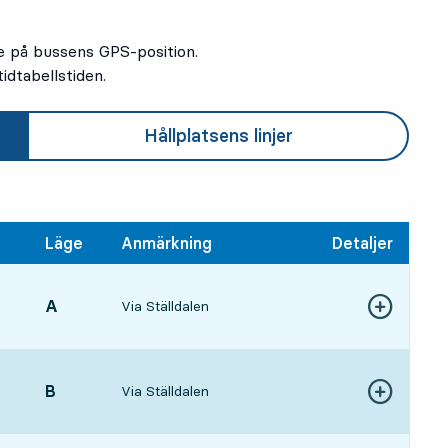
e på bussens GPS-position.
idtabellstiden.
Hållplatsens linjer
Läge
Anmärkning
Detaljer
LÄGE,
A
,
Via Ställdalen
Visa fler detal
315 tim 20 min
LÄGE,
B
,
Via Ställdalen
Visa fler detal
3916 tim 26 min