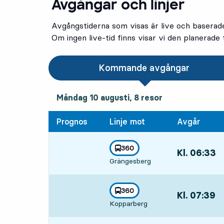
Avgångar och linjer
Avgångstiderna som visas är live och baserad
Om ingen live-tid finns visar vi den planerade t
Kommande avgångar
måndag 10 augusti, 8
resor
Måndag 10 augusti,
8
resor
Prognos
Linje mot
Avgår
linje
360
Kl. 06:33
,
mot
,
Grängesberg
Avgår,Kl. 06:3
linje
360
Kl. 07:39
,
mot
,
Kopparberg
Avgår,Kl. 07: