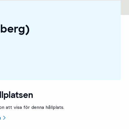
sberg)
llplatsen
n att visa för denna hållplats.
n