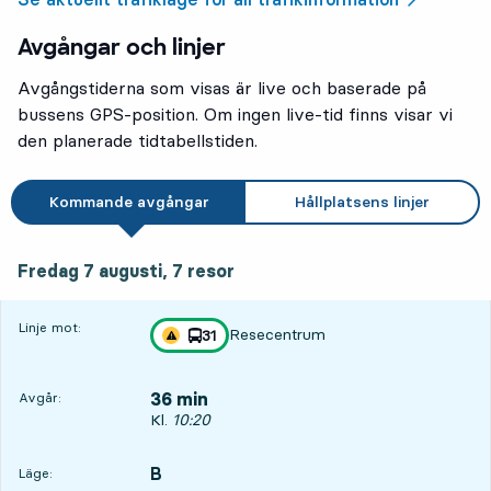
Avgångar och linjer
Avgångstiderna som visas är live och baserade på
bussens GPS-position. Om ingen live-tid finns visar vi
den planerade tidtabellstiden.
Kommande avgångar
Hållplatsens linjer
fredag 7 augusti, 7
resor
Fredag 7 augusti,
7
resor
Linje mot:
Resecentrum
linje
31
Trafikstörning på resan finns
mot
,
36 min
Avgår:
Avgår, Kl. 10:20, om 36 min
Kl.
10:20
B
LÄGE,
,
Läge: