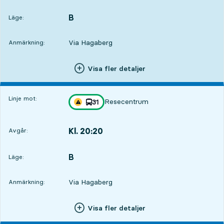
Avgår,Kl. 19:309 tim 46 min
B
LÄGE,
,
Läge:
Via Hagaberg
Anmärkning:
Visa fler detaljer
Linje mot:
Resecentrum
linje
31
Trafikstörning på resan finns
mot
,
Kl. 20:20
Avgår:
,
Avgår,Kl. 20:2010 tim 36 min
B
LÄGE,
,
Läge:
Via Hagaberg
Anmärkning:
Visa fler detaljer