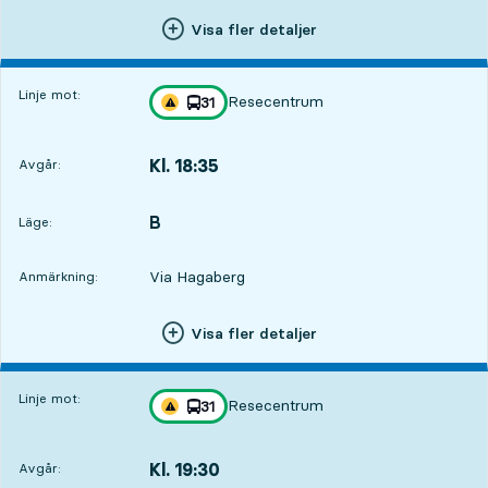
Visa fler detaljer
Linje mot:
Resecentrum
linje
31
Trafikstörning på resan finns
mot
,
Kl. 18:35
Avgår:
,
Avgår,Kl. 18:358 tim 51 min
B
LÄGE,
,
Läge:
Via Hagaberg
Anmärkning:
Visa fler detaljer
7
7
Linje mot:
Resecentrum
linje
31
Trafikstörning på resan finns
mot
,
Kl. 19:30
Avgår:
,