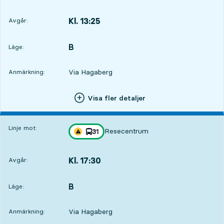
Kl. 13:25
Avgår:
,
Avgår,Kl. 13:253 tim 41 min
B
LÄGE,
,
Läge:
Via Hagaberg
Anmärkning:
Visa fler detaljer
Linje mot:
Resecentrum
linje
31
Trafikstörning på resan finns
mot
,
Kl. 17:30
Avgår:
,
Avgår,Kl. 17:307 tim 46 min
B
LÄGE,
,
Läge:
Via Hagaberg
Anmärkning: