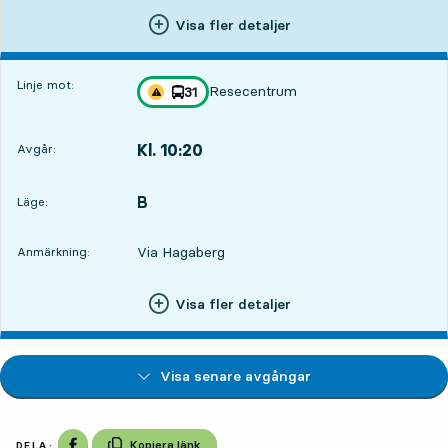
Visa fler detaljer
Linje mot:
Resecentrum
linje
31
Trafikstörning på resan finns
mot
,
Kl. 10:20
Avgår:
,
Avgår,Kl. 10:2036 min
B
LÄGE,
,
Läge:
Via Hagaberg
Anmärkning:
Visa fler detaljer
Visa senare avgångar
Dela på Facebook
Kopiera länk
DELA: