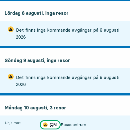
Lördag 8 augusti, inga resor
Det finns inga kommande avgångar på
8 augusti
2026
Söndag 9 augusti, inga resor
Det finns inga kommande avgångar på
9 augusti
2026
måndag 10 augusti, 3
resor
Måndag 10 augusti,
3
resor
Linje mot:
Resecentrum
linje
31
Trafikstörning på resan finns
mot
,