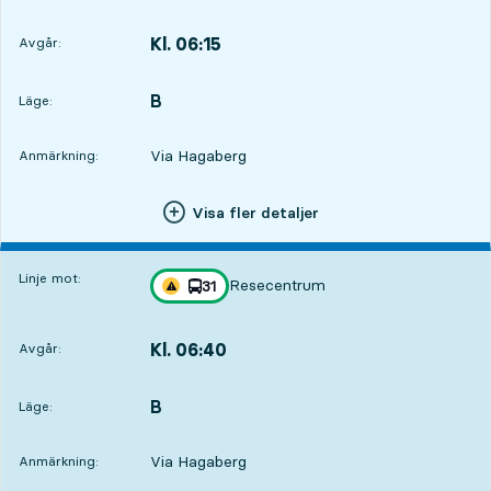
Kl. 06:15
Avgår:
,
Avgår,Kl. 06:1520 tim 31 min
B
LÄGE,
,
Läge:
Via Hagaberg
Anmärkning:
Visa fler detaljer
Linje mot:
Resecentrum
linje
31
Trafikstörning på resan finns
mot
,
Kl. 06:40
Avgår:
,
Avgår,Kl. 06:4020 tim 56 min
B
LÄGE,
,
Läge:
Via Hagaberg
Anmärkning: