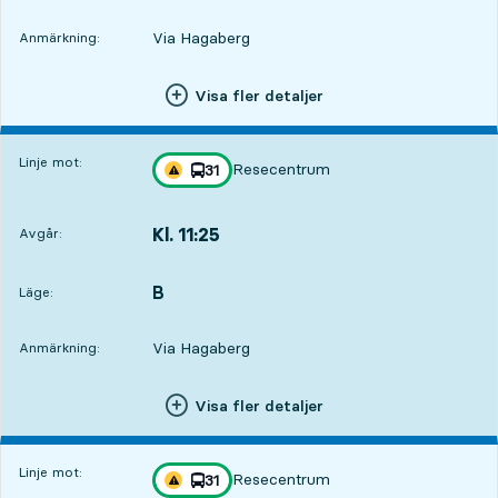
Via Hagaberg
Anmärkning:
Visa fler detaljer
Linje mot:
Resecentrum
linje
31
Trafikstörning på resan finns
mot
,
Kl. 11:25
Avgår:
,
Avgår,Kl. 11:251 tim 41 min
B
LÄGE,
,
Läge:
Via Hagaberg
Anmärkning:
Visa fler detaljer
Linje mot:
Resecentrum
linje
31
Trafikstörning på resan finns
mot
,