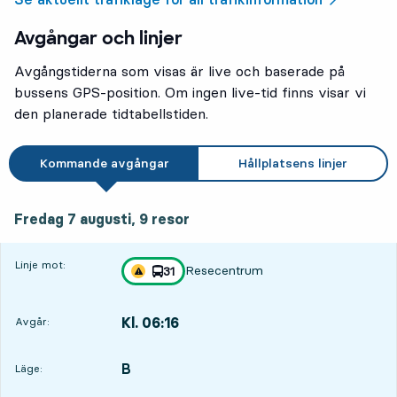
Avgångar och linjer
Avgångstiderna som visas är live och baserade på
bussens GPS-position. Om ingen live-tid finns visar vi
den planerade tidtabellstiden.
Kommande avgångar
Hållplatsens linjer
fredag 7 augusti, 9
resor
Fredag 7 augusti,
9
resor
Linje mot:
Resecentrum
linje
31
Trafikstörning på resan finns
mot
,
Kl. 06:16
Avgår:
,
Avgår,Kl. 06:167 tim 32 min
B
LÄGE,
,
Läge: