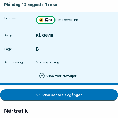
måndag 10 augusti, 1
resa
Måndag 10 augusti,
1
resa
Linje mot:
Resecentrum
linje
31
Trafikstörning på resan finns
mot
,
Kl. 06:16
Avgår:
,
Avgår,Kl. 06:167 tim 32 min
B
LÄGE,
,
Läge:
Via Hagaberg
Anmärkning:
Visa fler detaljer
Visa senare avgångar
Närtrafik