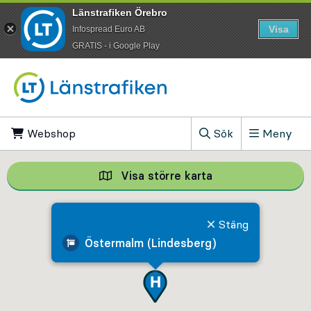
Länstrafiken Örebro
Visa
Infospread Euro AB
​GRATIS - i Google Play
Till innehåll på sidan
Webshop
, Öppnas i ny flik
Sök
Meny
, Visa sökfältet
Visa större karta
Visa större karta,
Stäng
Östermalm (Lindesberg)