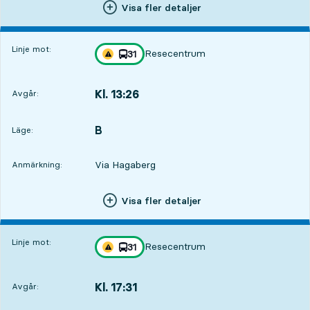
Visa fler detaljer
Linje mot:
Resecentrum
linje
31
Trafikstörning på resan finns
mot
,
Kl. 13:26
Avgår:
,
Avgår,Kl. 13:2614 tim 42 min
B
LÄGE,
,
Läge:
Via Hagaberg
Anmärkning:
Visa fler detaljer
Linje mot:
Resecentrum
linje
31
Trafikstörning på resan finns
mot
,
Kl. 17:31
Avgår:
,
Avgår,Kl. 17:3118 tim 47 min