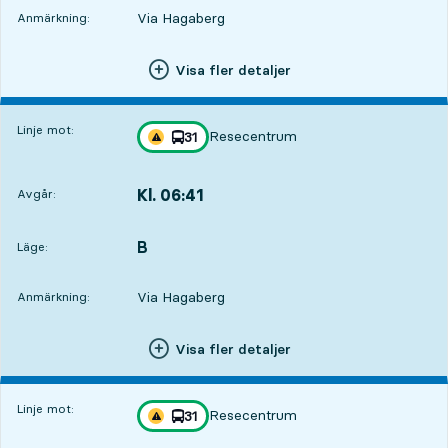
Via Hagaberg
Anmärkning:
Visa fler detaljer
Linje mot:
Resecentrum
linje
31
Trafikstörning på resan finns
mot
,
Kl. 06:41
Avgår:
,
Avgår,Kl. 06:417 tim 57 min
B
LÄGE,
,
Läge:
Via Hagaberg
Anmärkning:
Visa fler detaljer
Linje mot:
Resecentrum
linje
31
Trafikstörning på resan finns
mot
,