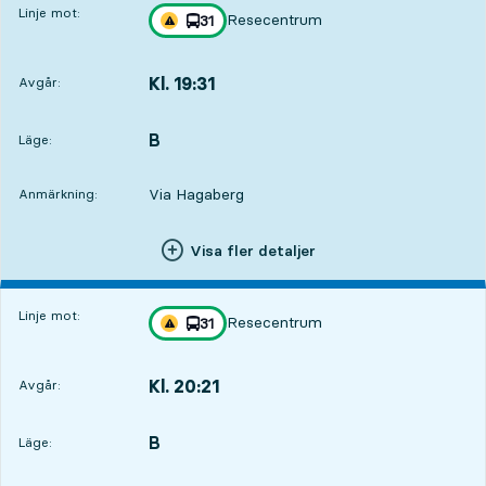
Linje mot:
Resecentrum
linje
31
Trafikstörning på resan finns
mot
,
Kl. 19:31
Avgår:
,
Avgår,Kl. 19:3120 tim 47 min
B
LÄGE,
,
Läge:
Via Hagaberg
Anmärkning:
Visa fler detaljer
Linje mot:
Resecentrum
linje
31
Trafikstörning på resan finns
mot
,
Kl. 20:21
Avgår:
,
Avgår,Kl. 20:2121 tim 37 min
B
LÄGE,
,
Läge: