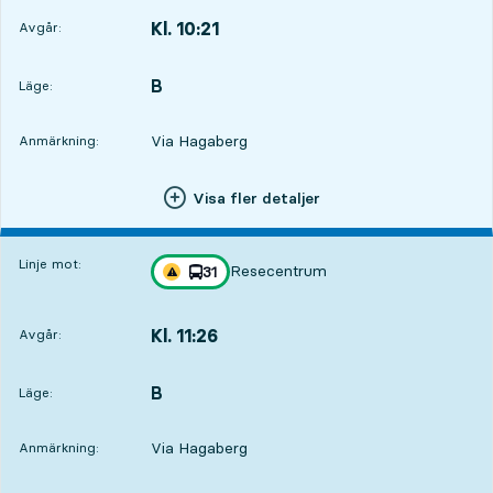
Kl. 10:21
Avgår:
,
Avgår,Kl. 10:2111 tim 37 min
B
LÄGE,
,
Läge:
Via Hagaberg
Anmärkning:
Visa fler detaljer
Linje mot:
Resecentrum
linje
31
Trafikstörning på resan finns
mot
,
Kl. 11:26
Avgår:
,
Avgår,Kl. 11:2612 tim 42 min
B
LÄGE,
,
Läge:
Via Hagaberg
Anmärkning: