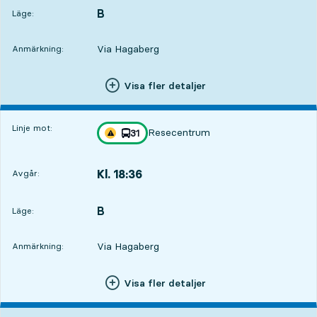
B
LÄGE,
,
Läge:
Via Hagaberg
Anmärkning:
Visa fler detaljer
Linje mot:
Resecentrum
linje
31
Trafikstörning på resan finns
mot
,
Kl. 18:36
Avgår:
,
Avgår,Kl. 18:3619 tim 52 min
B
LÄGE,
,
Läge:
Via Hagaberg
Anmärkning:
Visa fler detaljer