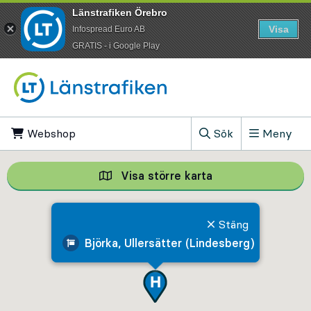
Länstrafiken Örebro
Visa
Infospread Euro AB
​GRATIS - i Google Play
Till innehåll på sidan
Webshop
, Öppnas i ny flik
Sök
Meny
, Visa sökfältet
Visa större karta
Visa större karta,
Stäng
Björka, Ullersätter (Lindesberg)