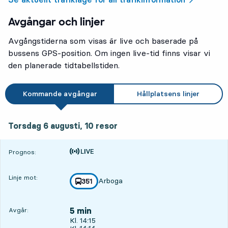
Avgångar och linjer
Avgångstiderna som visas är live och baserade på
bussens GPS-position. Om ingen live-tid finns visar vi
den planerade tidtabellstiden.
Kommande avgångar
Hållplatsens linjer
torsdag 6 augusti, 10
resor
Torsdag 6 augusti,
10
resor
Tiden är prognos
Prognos:
Linje mot:
Arboga
linje
351
mot
,
5 min
Avgår:
Avgår, Kl. 14:15, om 5 min
Kl. 14:15