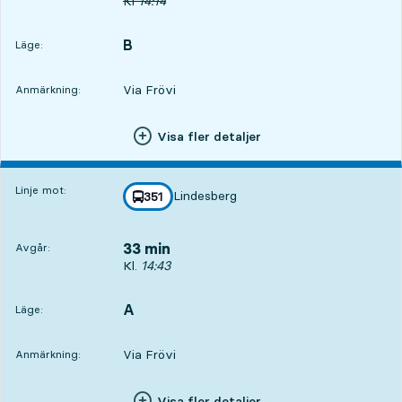
Ursprunglig avgångstid
Kl
14:14
B
LÄGE,
,
Läge:
Via Frövi
Anmärkning:
Visa fler detaljer
Linje mot:
Lindesberg
linje
351
mot
,
33 min
Avgår:
Avgår, Kl. 14:43, om 33 min
Kl.
14:43
A
LÄGE,
,
Läge:
Via Frövi
Anmärkning:
Visa fler detaljer