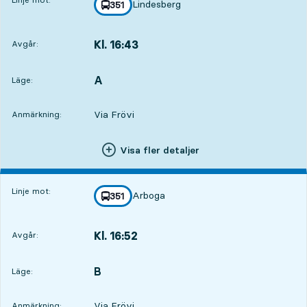
Lindesberg
linje
351
mot
,
Kl. 16:43
Avgår:
,
Avgår,Kl. 16:432 tim 33 min
A
LÄGE,
,
Läge:
Via Frövi
Anmärkning:
Visa fler detaljer
Linje mot:
Arboga
linje
351
mot
,
Kl. 16:52
Avgår:
,
Avgår,Kl. 16:522 tim 42 min
B
LÄGE,
,
Läge:
Via Frövi
Anmärkning: