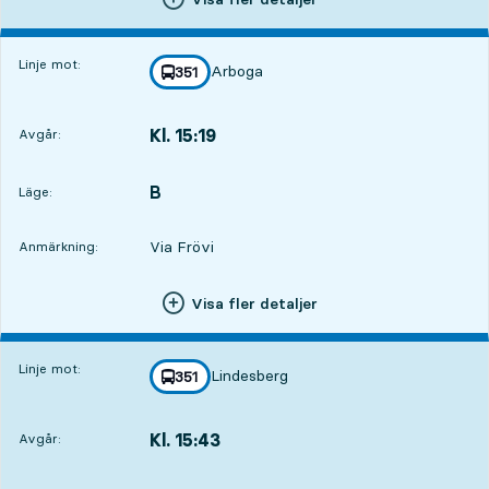
Linje mot:
Arboga
linje
351
mot
,
Kl. 15:19
Avgår:
,
Avgår,Kl. 15:191 tim 9 min
B
LÄGE,
,
Läge:
Via Frövi
Anmärkning:
Visa fler detaljer
Linje mot:
Lindesberg
linje
351
mot
,
Kl. 15:43
Avgår:
,
Avgår,Kl. 15:431 tim 33 min