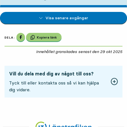
Visa senare avgångar
Dela på Facebook
Kopiera länk
DELA:
Innehållet granskades senast den
29 okt 2025
29
Vill du dela med dig av något till oss?
Tyck till eller kontakta oss så vi kan hjälpa
dig vidare.