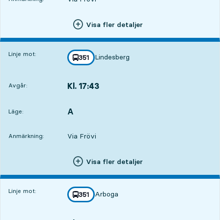
Visa fler detaljer
Linje mot:
Lindesberg
linje
351
mot
,
Kl. 17:43
Avgår:
,
Avgår,Kl. 17:433 tim 33 min
A
LÄGE,
,
Läge:
Via Frövi
Anmärkning:
Visa fler detaljer
Linje mot:
Arboga
linje
351
mot
,