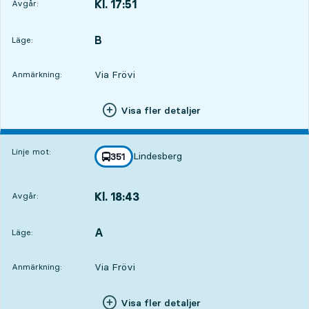
Kl. 17:51
Avgår:
,
Avgår,Kl. 17:513 tim 41 min
B
LÄGE,
,
Läge:
Via Frövi
Anmärkning:
Visa fler detaljer
Linje mot:
Lindesberg
linje
351
mot
,
Kl. 18:43
Avgår:
,
Avgår,Kl. 18:434 tim 33 min
A
LÄGE,
,
Läge:
Via Frövi
Anmärkning:
Visa fler detaljer