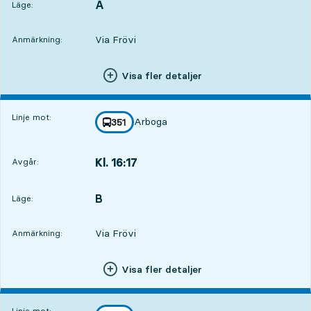
A
LÄGE,
,
Läge:
Via Frövi
Anmärkning:
Visa fler detaljer
Linje mot:
Arboga
linje
351
mot
,
Kl. 16:17
Avgår:
,
Avgår,Kl. 16:172 tim 7 min
B
LÄGE,
,
Läge:
Via Frövi
Anmärkning:
Visa fler detaljer
Linje mot: