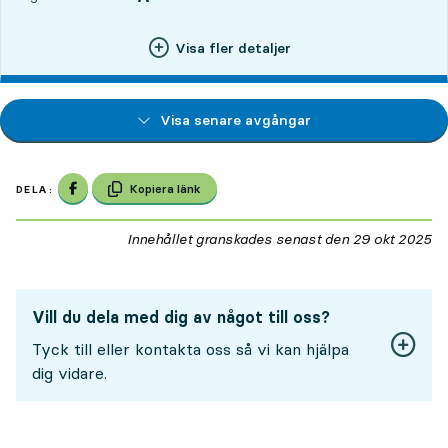
Visa fler detaljer
Visa senare avgångar
Dela på Facebook
Kopiera länk
DELA:
Innehållet granskades senast den
29 okt 2025
29
Vill du dela med dig av något till oss?
Tyck till eller kontakta oss så vi kan hjälpa
dig vidare.