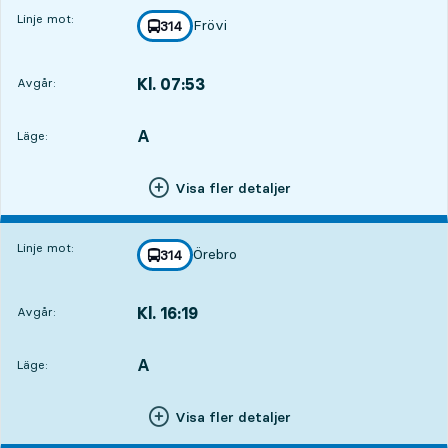
Linje mot:
Frövi
linje
314
mot
,
Kl. 07:53
Avgår:
,
Avgår,Kl. 07:5310 tim 12 min
A
LÄGE,
,
Läge:
Visa fler detaljer
Linje mot:
Örebro
linje
314
mot
,
Kl. 16:19
Avgår:
,
Avgår,Kl. 16:1918 tim 38 min
A
LÄGE,
,
Läge:
Visa fler detaljer