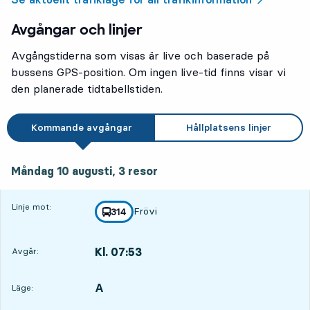
Avgångar och linjer
Avgångstiderna som visas är live och baserade på
bussens GPS-position. Om ingen live-tid finns visar vi
den planerade tidtabellstiden.
Kommande avgångar
Hållplatsens linjer
måndag 10 augusti, 3
resor
Måndag 10 augusti,
3
resor
Linje mot:
Frövi
linje
314
mot
,
Kl. 07:53
Avgår:
,
Avgår,Kl. 07:5310 tim 12 min
A
LÄGE,
,
Läge: