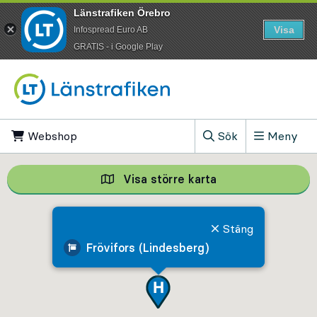
Länstrafiken Örebro
Visa
Infospread Euro AB
​GRATIS - i Google Play
Till innehåll på sidan
Webshop
, Öppnas i ny flik
Sök
Meny
, Visa sökfältet
Visa större karta
Visa större karta,
Stäng
Frövifors (Lindesberg)