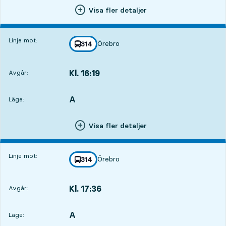
Visa fler detaljer
Linje mot:
Örebro
linje
314
mot
,
Kl. 16:19
Avgår:
,
Avgår,Kl. 16:1918 tim 38 min
A
LÄGE,
,
Läge:
Visa fler detaljer
Linje mot:
Örebro
linje
314
mot
,
Kl. 17:36
Avgår:
,
Avgår,Kl. 17:3619 tim 55 min
A
LÄGE,
,
Läge: