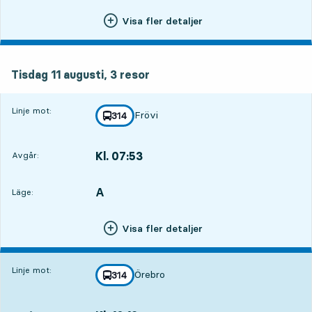
Visa fler detaljer
tisdag 11 augusti, 3
resor
Tisdag 11 augusti,
3
resor
Linje mot:
Frövi
linje
314
mot
,
Kl. 07:53
Avgår:
,
Avgår,Kl. 07:5310 tim 12 min
A
LÄGE,
,
Läge:
Visa fler detaljer
Linje mot:
Örebro
linje
314
mot
,