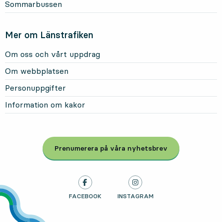
Sommarbussen
Mer om Länstrafiken
Om oss och vårt uppdrag
Om webbplatsen
Personuppgifter
Information om kakor
Prenumerera på våra nyhetsbrev
, Öppnas i modal
LÄNSTRAFIKEN PÅ
FACEBOOK
, ÖPPNAS I NY FLIK
LÄNSTRAFIKEN PÅ
INSTAGRAM
, ÖPPNAS I NY FLIK