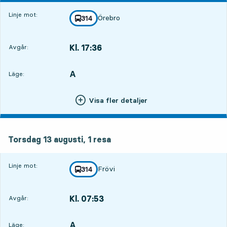
Linje mot:
Örebro
linje
314
mot
,
Kl. 17:36
Avgår:
,
Avgår,Kl. 17:3619 tim 55 min
A
LÄGE,
,
Läge:
Visa fler detaljer
torsdag 13 augusti, 1
resa
Torsdag 13 augusti,
1
resa
Linje mot:
Frövi
linje
314
mot
,
Kl. 07:53
Avgår:
,
Avgår,Kl. 07:5310 tim 12 min
A
LÄGE,
,
Läge: