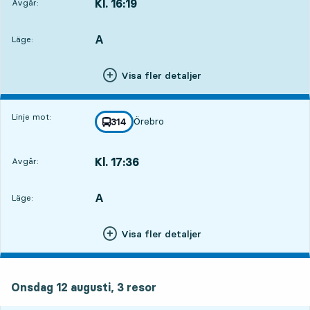
Kl. 16:19
Avgår:
,
Avgår,Kl. 16:1918 tim 38 min
A
LÄGE,
,
Läge:
Visa fler detaljer
Linje mot:
Örebro
linje
314
mot
,
Kl. 17:36
Avgår:
,
Avgår,Kl. 17:3619 tim 55 min
A
LÄGE,
,
Läge:
Visa fler detaljer
onsdag 12 augusti, 3
resor
Onsdag 12 augusti,
3
resor